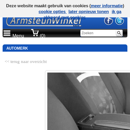
Deze website maakt gebruik van cookies (
meer informatie
)
cookie opties
later opnieuw tonen
ik ga
akkoord met cookies
Menu
(0)
AUTOMERK
<< terug naar overzicht