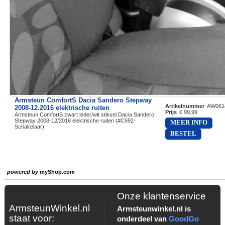
Armsteun ComfortS Dacia Sandero Stepway
Artikelnummer
AW061
2008-12.2016 elektrische ruiten
Prijs
€ 99,99
Armsteun ComfortS zwart leder/wit stiksel Dacia Sandero
Stepway 2008-12/2016 elektrische ruiten (#C592-
MEER INFO
Schakelaar)
BESTEL
powered by
myShop.com
Onze klantenservice
ArmsteunWinkel.nl
Armsteunwinkel.nl is
staat voor:
onderdeel van
GoodGo