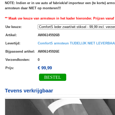
NOTE: Indien er in uw auto af fabriek/af importeur een (te korte) ar
armsteun daar NIET op monteren!!!
** Maak uw keuze van armsteun in het kader hieronder. Prijzen vanaf
Uw keuze
:
Artikel
:
AW06145926B
Levertijd
:
ComfortS armsteun TIJDELIJK NIET LEVERBAA
Bijpassend artikel
:
AW06145926E
Verzendkosten
:
0
€ 99,99
Prijs:
BESTEL
Tevens verkrijgbaar