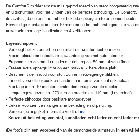
De ComfortS middenarmsteun is geproduceerd van sterk hoogwaardig
zwa
en uitschuifbaar voor het vinden van de perfecte zithouding. De Comfort
de achterzijde en een met rubber beklede opbergruimte en pennenhouder 
Eenvoudige montage in circa 10 minuten op het achterste gedeelte van mi
universele montage handleiding en 4 zelftappers.
Eigenschappen:
- Verhoogt het zitcomfort en een must om comfortabel te reizen.
- Mooie, chique en betaalbare opwaardering van het auto-interieur.
- Ergonomisch gevormd en in lengte richting ca. 50 mm uitschuifbaar.
- Creëert extra opbergruimte op een makkelijk bereikbare plek.
- Beschermt de inhoud voor stof, zon en nieuwsgierige blikken.
- Hindert versnellingspook en handrem niet en is verticaal opklapbaar.
- Montage in ca. 10 minuten zonder demontage van de stoelen.
- Lengte ingeschoven ca. 270 mm en breedte ca. 110 mm (bovendeel).
- Perfecte zithoogte door pasklare montagevoet.
- Deksel voorzien van aangename bekleding en clipsluiting.
- Verdere (belangrijke) informatie vindt u
hier
.
-
Keuze uit bekleding van stof, kunstleder, echt leder en echt leder met
(De foto's zijn
een voorbeeld
van de gemonteerde armsteun
in een wille