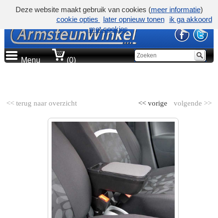
Deze website maakt gebruik van cookies (
meer informatie
)
cookie opties
later opnieuw tonen
ik ga akkoord
met cookies
Menu
(0)
AUTOMERK
<< terug naar overzicht
<< vorige
volgende >>