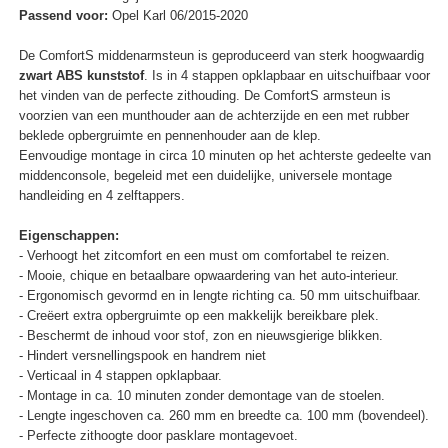
Passend voor:
Opel Karl 06/2015-2020
De ComfortS middenarmsteun is geproduceerd van sterk hoogwaardig
zwart ABS kunststof
. Is in 4 stappen opklapbaar en uitschuifbaar voor
het vinden van de perfecte zithouding. De ComfortS armsteun is
voorzien van een munthouder aan de achterzijde en een met rubber
beklede opbergruimte en pennenhouder aan de klep.
Eenvoudige montage in circa 10 minuten op het achterste gedeelte van
middenconsole, begeleid met een duidelijke, universele montage
handleiding en 4 zelftappers.
Eigenschappen:
- Verhoogt het zitcomfort en een must om comfortabel te reizen.
- Mooie, chique en betaalbare opwaardering van het auto-interieur.
- Ergonomisch gevormd en in lengte richting ca. 50 mm uitschuifbaar.
- Creëert extra opbergruimte op een makkelijk bereikbare plek.
- Beschermt de inhoud voor stof, zon en nieuwsgierige blikken.
- Hindert versnellingspook en handrem niet
- Verticaal in 4 stappen opklapbaar.
- Montage in ca. 10 minuten zonder demontage van de stoelen.
- Lengte ingeschoven ca. 260 mm en breedte ca. 100 mm (bovendeel).
- Perfecte zithoogte door pasklare montagevoet.