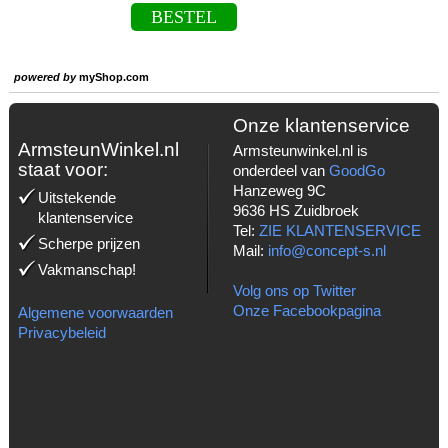
BESTEL
powered by
myShop.com
Onze klantenservice
ArmsteunWinkel.nl
Armsteunwinkel.nl is
staat voor:
onderdeel van
GoodGo
Hanzeweg 9C
Uitstekende
9636 HS Zuidbroek
klantenservice
Tel:
ZIE KLANTENSERVICE
Scherpe prijzen
Mail:
info@concept-s.nl
Vakmanschap!
Volg ons op Twitter
Onze Facebookpagina
Algemene voorwaarden
Privacybeleid