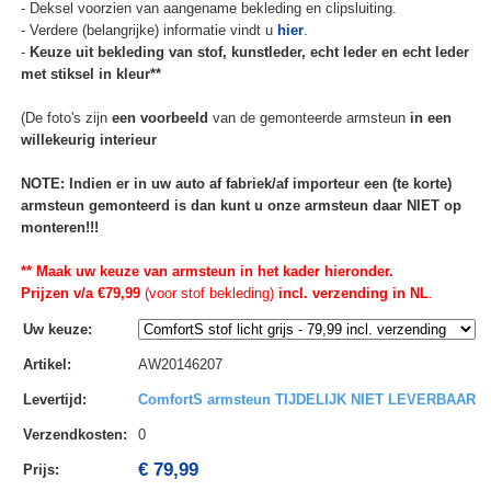
- Deksel voorzien van aangename bekleding en clipsluiting.
- Verdere (belangrijke) informatie vindt u
hier
.
-
Keuze uit bekleding van stof, kunstleder, echt leder en echt leder
met stiksel in kleur**
(De foto's zijn
een voorbeeld
van de gemonteerde armsteun
in een
willekeurig interieur
NOTE: Indien er in uw auto af fabriek/af importeur een (te korte)
armsteun gemonteerd is dan kunt u onze armsteun daar NIET op
monteren!!!
** Maak uw keuze van armsteun in het kader hieronder.
Prijzen v/a €79,99
(voor stof bekleding)
incl. verzending in NL
.
Uw keuze
:
Artikel
:
AW20146207
Levertijd
:
ComfortS armsteun TIJDELIJK NIET LEVERBAAR
Verzendkosten
:
0
€ 79,99
Prijs: