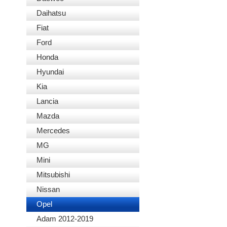
Daihatsu
Fiat
Ford
Honda
Hyundai
Kia
Lancia
Mazda
Mercedes
MG
Mini
Mitsubishi
Nissan
Opel
Adam 2012-2019