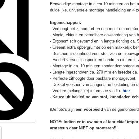
Eenvoudige montage in circa 10 minuten op het a
duidelijke, universele montage handleiding en 4 z
Eigenschappen:
- Verhoogt het zitcomfort en een must om comfort
- Mooie, chique en betaalbare opwaardering van he
- Ergonomisch gevormd en in lengte richting ca. 
- Creëert extra opbergruimte op een makkelijk ber
- Beschermt de inhoud voor stof, zon en nieuwsgi
- Hindert versnellingspook en handrem niet en is v
- Montage in ca. 10 minuten zonder demontage va
- Lengte ingeschoven ca. 270 mm en breedte ca.
- Perfecte zithoogte door pasklare montagevoet.
- Deksel voorzien van aangename bekleding en cli
- Verdere (belangrijke) informatie vindt u
hier
.
-
Keuze uit bekleding van stof, kunstleder, echt
(De foto's zijn
een voorbeeld
van de gemonteerd
NOTE: Indien er in uw auto af fabriek/af impo
armsteun daar NIET op monteren!!!