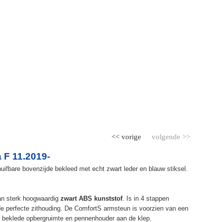
<< vorige
volgende >>
 F 11.2019-
ifbare bovenzijde bekleed met echt zwart leder en blauw stiksel.
an sterk hoogwaardig
zwart ABS kunststof
. Is in 4 stappen
de perfecte zithouding. De ComfortS armsteun is voorzien van een
r beklede opbergruimte en pennenhouder aan de klep.