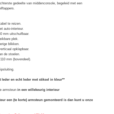
chterste gedeelte van middenconsole, begeleid met een
elftappers.
abel te reizen.
t auto-interieur.
50 mm uitschuifbaar.
eikbare plek.
erige blikken.
erticaal opklapbaar.
n de stoelen.
 110 mm (bovendeel).
psluiting.
 leder en echt leder met stiksel in kleur**
e armsteun
in een willekeurig interieur
rteur een (te korte) armsteun gemonteerd is dan kunt u onze