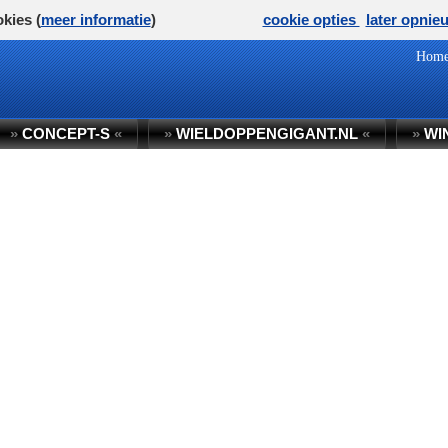
kies (
meer informatie
)
cookie opties
later opnie
Hom
»
CONCEPT-S
«
»
WIELDOPPENGIGANT.NL
«
»
WI