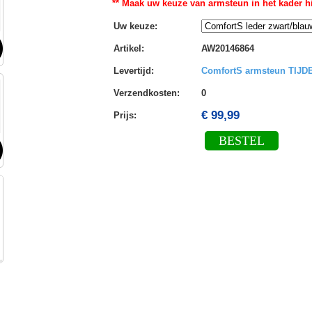
** Maak uw keuze van armsteun in het kader hi
Uw keuze
:
Artikel
:
AW20146864
Levertijd
:
ComfortS armsteun TIJ
Verzendkosten
:
0
€ 99,99
Prijs:
BESTEL