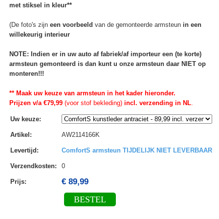
met stiksel in kleur**
(De foto's zijn
een voorbeeld
van de gemonteerde armsteun
in een
willekeurig interieur
NOTE: Indien er in uw auto af fabriek/af importeur een (te korte)
armsteun gemonteerd is dan kunt u onze armsteun daar NIET op
monteren!!!
** Maak uw keuze van armsteun in het kader hieronder.
Prijzen v/a €79,99
(voor stof bekleding)
incl. verzending in NL
.
Uw keuze
:
Artikel
:
AW2114166K
Levertijd
:
ComfortS armsteun TIJDELIJK NIET LEVERBAAR
Verzendkosten
:
0
€ 89,99
Prijs:
BESTEL