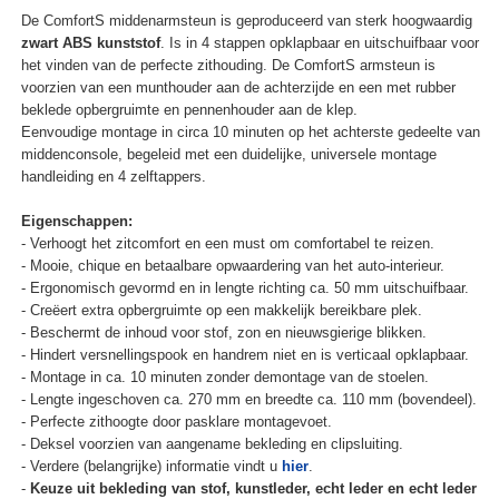
De ComfortS middenarmsteun is geproduceerd van sterk hoogwaardig
zwart ABS kunststof
. Is in 4 stappen opklapbaar en uitschuifbaar voor
het vinden van de perfecte zithouding. De ComfortS armsteun is
voorzien van een munthouder aan de achterzijde en een met rubber
beklede opbergruimte en pennenhouder aan de klep.
Eenvoudige montage in circa 10 minuten op het achterste gedeelte van
middenconsole, begeleid met een duidelijke, universele montage
handleiding en 4 zelftappers.
Eigenschappen:
- Verhoogt het zitcomfort en een must om comfortabel te reizen.
- Mooie, chique en betaalbare opwaardering van het auto-interieur.
- Ergonomisch gevormd en in lengte richting ca. 50 mm uitschuifbaar.
- Creëert extra opbergruimte op een makkelijk bereikbare plek.
- Beschermt de inhoud voor stof, zon en nieuwsgierige blikken.
- Hindert versnellingspook en handrem niet en is verticaal opklapbaar.
- Montage in ca. 10 minuten zonder demontage van de stoelen.
- Lengte ingeschoven ca. 270 mm en breedte ca. 110 mm (bovendeel).
- Perfecte zithoogte door pasklare montagevoet.
- Deksel voorzien van aangename bekleding en clipsluiting.
- Verdere (belangrijke) informatie vindt u
hier
.
-
Keuze uit bekleding van stof, kunstleder, echt leder en echt leder