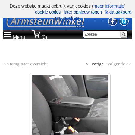
Deze website maakt gebruik van cookies (
meer informatie
)
cookie opties
later opnieuw tonen
ik ga akkoord
met cookies
Menu
(0)
AUTOMERK
<< terug naar overzicht
<< vorige
volgende >>