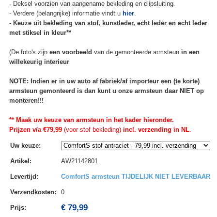
- Deksel voorzien van aangename bekleding en clipsluiting.
- Verdere (belangrijke) informatie vindt u
hier
.
-
Keuze uit bekleding van stof, kunstleder, echt leder en echt leder
met stiksel in kleur**
(De foto's zijn
een voorbeeld
van de gemonteerde armsteun
in een
willekeurig interieur
NOTE: Indien er in uw auto af fabriek/af importeur een (te korte)
armsteun gemonteerd is dan kunt u onze armsteun daar NIET op
monteren!!!
** Maak uw keuze van armsteun in het kader hieronder.
Prijzen v/a €79,99
(voor stof bekleding)
incl. verzending in NL
.
Uw keuze
:
Artikel
:
AW21142801
Levertijd
:
ComfortS armsteun TIJDELIJK NIET LEVERBAAR
Verzendkosten
:
0
€ 79,99
Prijs: