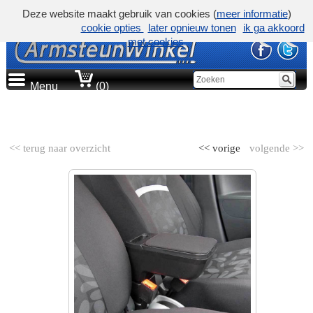
Deze website maakt gebruik van cookies (
meer informatie
)
cookie opties
later opnieuw tonen
ik ga akkoord
met cookies
Menu
(0)
AUTOMERK
<< terug naar overzicht
<< vorige
volgende >>