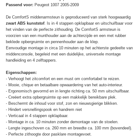
Passend voor:
Peugeot 1007 2005-2009
De ComfortS middenarmsteun is geproduceerd van sterk hoogwaardig
zwart ABS kunststof
. Is in 4 stappen opklapbaar en uitschuifbaar voor
het vinden van de perfecte zithouding. De ComfortS armsteun is
voorzien van een munthouder aan de achterzijde en een met rubber
beklede opbergruimte en pennenhouder aan de klep.
Eenvoudige montage in circa 10 minuten op het achterste gedeelte van
middenconsole, begeleid met een duidelijke, universele montage
handleiding en 4 zelftappers.
Eigenschappen:
- Verhoogt het zitcomfort en een must om comfortabel te reizen.
- Mooie, chique en betaalbare opwaardering van het auto-interieur.
- Ergonomisch gevormd en in lengte richting ca. 50 mm uitschuifbaar.
- Creëert extra opbergruimte op een makkelijk bereikbare plek.
- Beschermt de inhoud voor stof, zon en nieuwsgierige blikken.
- Hindert versnellingspook en handrem niet
- Verticaal in 4 stappen opklapbaar.
- Montage in ca. 10 minuten zonder demontage van de stoelen.
- Lengte ingeschoven ca. 260 mm en breedte ca. 100 mm (bovendeel).
- Perfecte zithoogte door pasklare montagevoet.