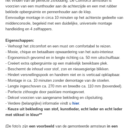
het vinden van de perfecte zithouding. De ComfortS armsteun is
voorzien van een munthouder aan de achterzijde en een met rubber
beklede opbergruimte en pennenhouder aan de klep.
Eenvoudige montage in circa 10 minuten op het achterste gedeelte van
middenconsole, begeleid met een duidelijke, universele montage
handleiding en 4 zelftappers.
Eigenschappen:
- Verhoogt het zitcomfort en een must om comfortabel te reizen.
- Mooie, chique en betaalbare opwaardering van het auto-interieur.
- Ergonomisch gevormd en in lengte richting ca. 50 mm uitschuifbaar.
- Creëert extra opbergruimte op een makkelijk bereikbare plek.
- Beschermt de inhoud voor stof, zon en nieuwsgierige blikken.
- Hindert versnellingspook en handrem niet en is verticaal opklapbaar.
- Montage in ca. 10 minuten zonder demontage van de stoelen.
- Lengte ingeschoven ca. 270 mm en breedte ca. 110 mm (bovendeel).
- Perfecte zithoogte door pasklare montagevoet.
- Deksel voorzien van aangename bekleding en clipsluiting.
- Verdere (belangrijke) informatie vindt u
hier
.
-
Keuze uit bekleding van stof, kunstleder, echt leder en echt leder
met stiksel in kleur**
(De foto's zijn
een voorbeeld
van de gemonteerde armsteun
in een