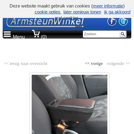
Deze website maakt gebruik van cookies (
meer informatie
)
cookie opties
later opnieuw tonen
ik ga akkoord
met cookies
Menu
(0)
AUTOMERK
<< terug naar overzicht
<< vorige
volgende >>