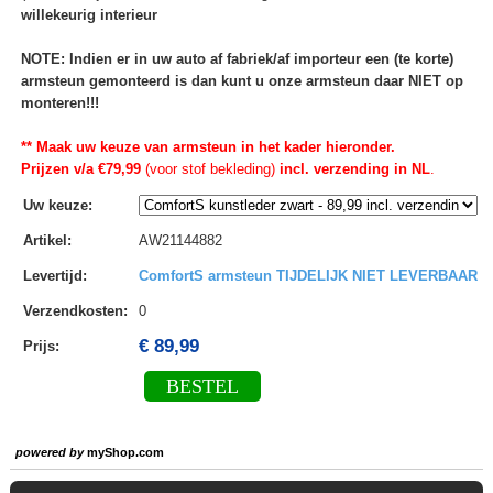
willekeurig interieur
NOTE: Indien er in uw auto af fabriek/af importeur een (te korte)
armsteun gemonteerd is dan kunt u onze armsteun daar NIET op
monteren!!!
** Maak uw keuze van armsteun in het kader hieronder.
Prijzen v/a €79,99
(voor stof bekleding)
incl. verzending in NL
.
Uw keuze
:
Artikel
:
AW21144882
Levertijd
:
ComfortS armsteun TIJDELIJK NIET LEVERBAAR
Verzendkosten
:
0
€ 89,99
Prijs:
BESTEL
powered by
myShop.com