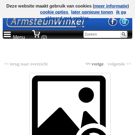
Deze website maakt gebruik van cookies (
meer informatie
)
cookie opties
later opnieuw tonen
ik ga
akkoord met cookies
Menu
(0)
AUTOMERK
<< terug naar overzicht
<< vorige
volgende >>