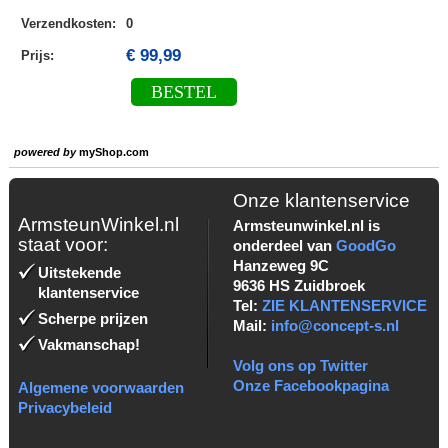
Verzendkosten
:
0
€ 99,99
Prijs:
BESTEL
powered by
myShop.com
Onze klantenservice
ArmsteunWinkel.nl
Armsteunwinkel.nl is
staat voor:
onderdeel van
GoodGo
Hanzeweg 9C
Uitstekende
9636 HS Zuidbroek
klantenservice
Tel:
ZIE KLANTENSERVICE
Scherpe prijzen
Mail:
info@concept-s.nl
Vakmanschap!
Volg ons op Twitter
Onze Facebookpagina
Algemene voorwaarden
Privacybeleid