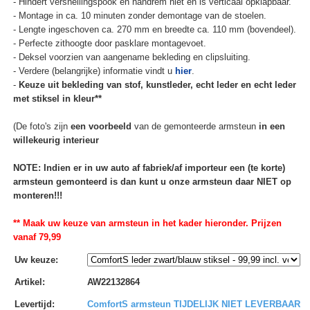
- Hindert versnellingspook en handrem niet en is verticaal opklapbaar.
- Montage in ca. 10 minuten zonder demontage van de stoelen.
- Lengte ingeschoven ca. 270 mm en breedte ca. 110 mm (bovendeel).
- Perfecte zithoogte door pasklare montagevoet.
- Deksel voorzien van aangename bekleding en clipsluiting.
- Verdere (belangrijke) informatie vindt u
hier
.
-
Keuze uit bekleding van stof, kunstleder, echt leder en echt leder
met stiksel in kleur**
(De foto's zijn
een voorbeeld
van de gemonteerde armsteun
in een
willekeurig interieur
NOTE: Indien er in uw auto af fabriek/af importeur een (te korte)
armsteun gemonteerd is dan kunt u onze armsteun daar NIET op
monteren!!!
** Maak uw keuze van armsteun in het kader hieronder. Prijzen
vanaf 79,99
Uw keuze
:
Artikel
:
AW22132864
Levertijd
:
ComfortS armsteun TIJDELIJK NIET LEVERBAAR