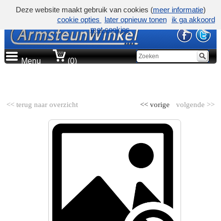
Deze website maakt gebruik van cookies (
meer informatie
)
cookie opties
later opnieuw tonen
ik ga akkoord
met cookies
Menu
(0)
AUTOMERK
<< terug naar overzicht
<< vorige
volgende >>