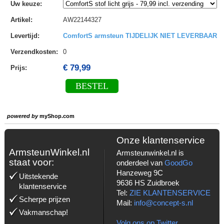
Uw keuze
:
Artikel
:
AW22144327
Levertijd
:
ComfortS armsteun TIJDELIJK NIET LEVERBAAR
Verzendkosten
:
0
€ 79,99
Prijs:
BESTEL
powered by
myShop.com
Onze klantenservice
ArmsteunWinkel.nl
Armsteunwinkel.nl is
staat voor:
onderdeel van
GoodGo
Hanzeweg 9C
Uitstekende
9636 HS Zuidbroek
klantenservice
Tel:
ZIE KLANTENSERVICE
Scherpe prijzen
Mail:
info@concept-s.nl
Vakmanschap!
Volg ons op Twitter