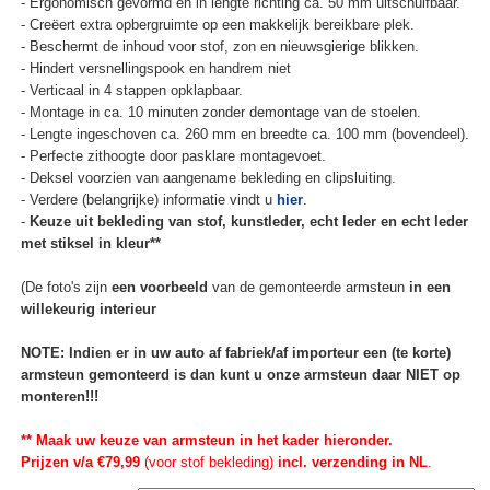
- Ergonomisch gevormd en in lengte richting ca. 50 mm uitschuifbaar.
- Creëert extra opbergruimte op een makkelijk bereikbare plek.
- Beschermt de inhoud voor stof, zon en nieuwsgierige blikken.
- Hindert versnellingspook en handrem niet
- Verticaal in 4 stappen opklapbaar.
- Montage in ca. 10 minuten zonder demontage van de stoelen.
- Lengte ingeschoven ca. 260 mm en breedte ca. 100 mm (bovendeel).
- Perfecte zithoogte door pasklare montagevoet.
- Deksel voorzien van aangename bekleding en clipsluiting.
- Verdere (belangrijke) informatie vindt u
hier
.
-
Keuze uit bekleding van stof, kunstleder, echt leder en echt leder
met stiksel in kleur**
(De foto's zijn
een voorbeeld
van de gemonteerde armsteun
in een
willekeurig interieur
NOTE: Indien er in uw auto af fabriek/af importeur een (te korte)
armsteun gemonteerd is dan kunt u onze armsteun daar NIET op
monteren!!!
** Maak uw keuze van armsteun in het kader hieronder.
Prijzen v/a €79,99
(voor stof bekleding)
incl. verzending in NL
.