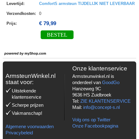
Levertijd
:
ComfortS armsteun TIJDELIJK NIET LEVERBAAR
Verzendkosten
:
0
€ 79,99
Prijs:
BESTEL
powered by
myShop.com
Onze klantenservice
ArmsteunWinkel.nl
Armsteunwinkel.nl is
staat voor:
onderdeel van
GoodGo
Hanzeweg 9C
Uitstekende
9636 HS Zuidbroek
klantenservice
Tel:
ZIE KLANTENSERVICE
Scherpe prijzen
Mail:
info@concept-s.nl
Vakmanschap!
Volg ons op Twitter
Onze Facebookpagina
Algemene voorwaarden
Privacybeleid