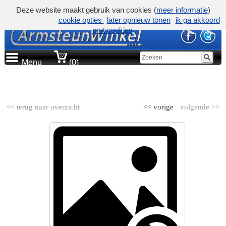
Deze website maakt gebruik van cookies (
meer informatie
)
cookie opties
later opnieuw tonen
ik ga akkoord
met cookies
Menu
(0)
AUTOMERK
<< terug naar overzicht
<< vorige
volgende >>