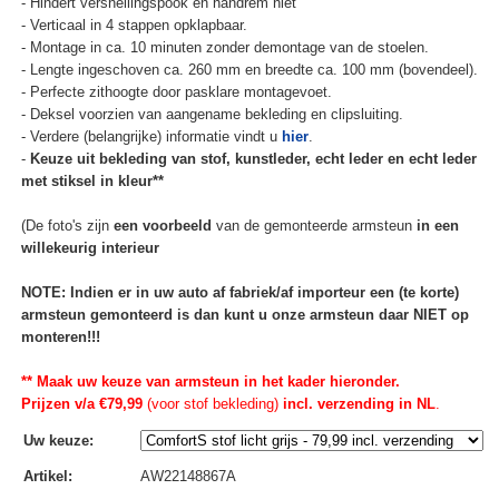
- Hindert versnellingspook en handrem niet
- Verticaal in 4 stappen opklapbaar.
- Montage in ca. 10 minuten zonder demontage van de stoelen.
- Lengte ingeschoven ca. 260 mm en breedte ca. 100 mm (bovendeel).
- Perfecte zithoogte door pasklare montagevoet.
- Deksel voorzien van aangename bekleding en clipsluiting.
- Verdere (belangrijke) informatie vindt u
hier
.
-
Keuze uit bekleding van stof, kunstleder, echt leder en echt leder
met stiksel in kleur**
(De foto's zijn
een voorbeeld
van de gemonteerde armsteun
in een
willekeurig interieur
NOTE: Indien er in uw auto af fabriek/af importeur een (te korte)
armsteun gemonteerd is dan kunt u onze armsteun daar NIET op
monteren!!!
** Maak uw keuze van armsteun in het kader hieronder.
Prijzen v/a €79,99
(voor stof bekleding)
incl. verzending in NL
.
Uw keuze
:
Artikel
:
AW22148867A