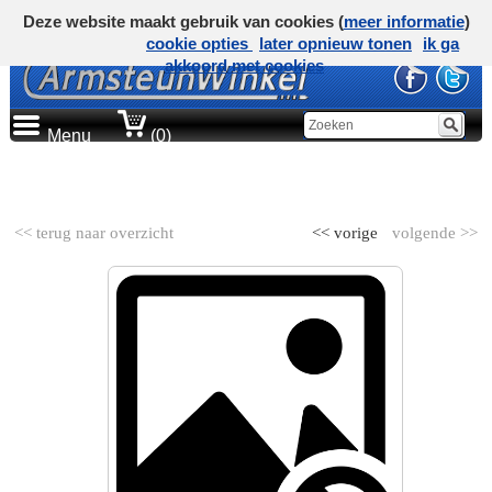
Deze website maakt gebruik van cookies (
meer informatie
)
cookie opties
later opnieuw tonen
ik ga
akkoord met cookies
Menu
(0)
AUTOMERK
<< terug naar overzicht
<< vorige
volgende >>