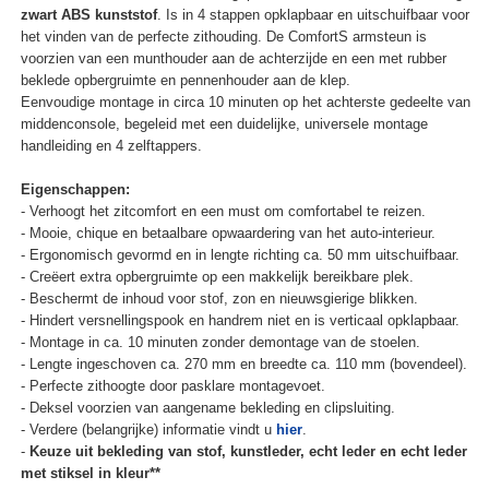
zwart ABS kunststof
. Is in 4 stappen opklapbaar en uitschuifbaar voor
het vinden van de perfecte zithouding. De ComfortS armsteun is
voorzien van een munthouder aan de achterzijde en een met rubber
beklede opbergruimte en pennenhouder aan de klep.
Eenvoudige montage in circa 10 minuten op het achterste gedeelte van
middenconsole, begeleid met een duidelijke, universele montage
handleiding en 4 zelftappers.
Eigenschappen:
- Verhoogt het zitcomfort en een must om comfortabel te reizen.
- Mooie, chique en betaalbare opwaardering van het auto-interieur.
- Ergonomisch gevormd en in lengte richting ca. 50 mm uitschuifbaar.
- Creëert extra opbergruimte op een makkelijk bereikbare plek.
- Beschermt de inhoud voor stof, zon en nieuwsgierige blikken.
- Hindert versnellingspook en handrem niet en is verticaal opklapbaar.
- Montage in ca. 10 minuten zonder demontage van de stoelen.
- Lengte ingeschoven ca. 270 mm en breedte ca. 110 mm (bovendeel).
- Perfecte zithoogte door pasklare montagevoet.
- Deksel voorzien van aangename bekleding en clipsluiting.
- Verdere (belangrijke) informatie vindt u
hier
.
-
Keuze uit bekleding van stof, kunstleder, echt leder en echt leder
met stiksel in kleur**