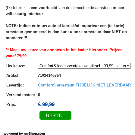
(De foto's zijn
een voorbeeld
van de gemonteerde armsteun
in een
willekeurig interieur
NOTE: Indien er in uw auto af fabriek/af importeur een (te korte)
armsteun gemonteerd is dan kunt u onze armsteun daar NIET op
monteren!!!
** Maak uw keuze van armsteun in het kader hieronder. Prijzen
vanaf 79,99
Uw keuze
:
Artikel
:
AW24146764
Levertijd
:
ComfortS armsteun TIJDELIJK NIET LEVERBAAR
Verzendkosten
:
0
€ 99,99
Prijs:
BESTEL
powered by
myShop.com