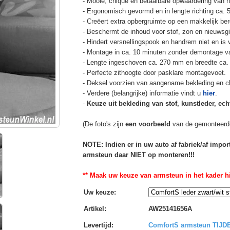
- Mooie, chique en betaalbare opwaardering van he
- Ergonomisch gevormd en in lengte richting ca. 
- Creëert extra opbergruimte op een makkelijk ber
- Beschermt de inhoud voor stof, zon en nieuwsgi
- Hindert versnellingspook en handrem niet en is v
- Montage in ca. 10 minuten zonder demontage va
- Lengte ingeschoven ca. 270 mm en breedte ca.
- Perfecte zithoogte door pasklare montagevoet.
- Deksel voorzien van aangename bekleding en cli
- Verdere (belangrijke) informatie vindt u
hier
.
-
Keuze uit bekleding van stof, kunstleder, echt
(De foto's zijn
een voorbeeld
van de gemonteerd
NOTE: Indien er in uw auto af fabriek/af impo
armsteun daar NIET op monteren!!!
** Maak uw keuze van armsteun in het kader hi
Uw keuze
:
Artikel
:
AW25141656A
Levertijd
:
ComfortS armsteun TIJ