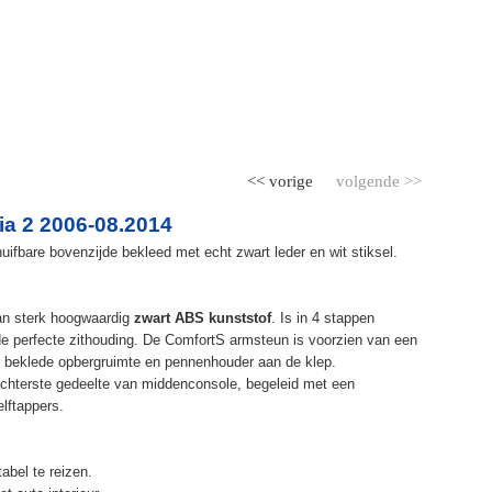
<< vorige
volgende >>
a 2 2006-08.2014
ifbare bovenzijde bekleed met echt zwart leder en wit stiksel.
an sterk hoogwaardig
zwart ABS kunststof
. Is in 4 stappen
de perfecte zithouding. De ComfortS armsteun is voorzien van een
r beklede opbergruimte en pennenhouder aan de klep.
chterste gedeelte van middenconsole, begeleid met een
elftappers.
abel te reizen.