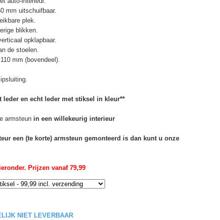
t auto-interieur.
50 mm uitschuifbaar.
eikbare plek.
erige blikken.
erticaal opklapbaar.
n de stoelen.
 110 mm (bovendeel).
psluiting.
 leder en echt leder met stiksel in kleur**
e armsteun
in een willekeurig interieur
rteur een (te korte) armsteun gemonteerd is dan kunt u onze
eronder. Prijzen vanaf 79,99
DELIJK NIET LEVERBAAR