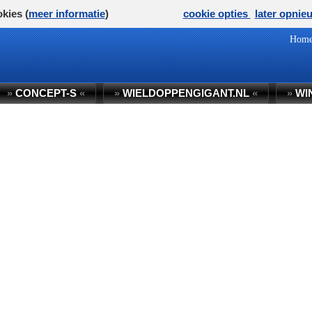
kies (
meer informatie
)
cookie opties
later opnie
Hom
»
CONCEPT-S
«
»
WIELDOPPENGIGANT.NL
«
»
WI