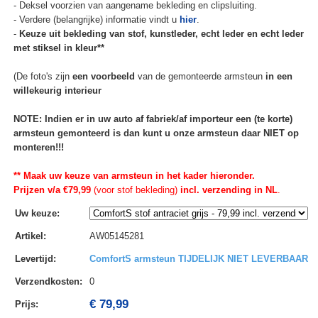
- Deksel voorzien van aangename bekleding en clipsluiting.
- Verdere (belangrijke) informatie vindt u
hier
.
-
Keuze uit bekleding van stof, kunstleder, echt leder en echt leder
met stiksel in kleur**
(De foto's zijn
een voorbeeld
van de gemonteerde armsteun
in een
willekeurig interieur
NOTE: Indien er in uw auto af fabriek/af importeur een (te korte)
armsteun gemonteerd is dan kunt u onze armsteun daar NIET op
monteren!!!
** Maak uw keuze van armsteun in het kader hieronder.
Prijzen v/a €79,99
(voor stof bekleding)
incl. verzending in NL
.
Uw keuze
:
Artikel
:
AW05145281
Levertijd
:
ComfortS armsteun TIJDELIJK NIET LEVERBAAR
Verzendkosten
:
0
€ 79,99
Prijs: