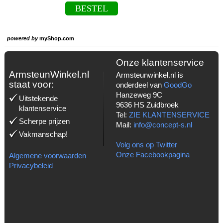
BESTEL
powered by
myShop.com
Onze klantenservice
ArmsteunWinkel.nl
Armsteunwinkel.nl is
staat voor:
onderdeel van
GoodGo
Hanzeweg 9C
Uitstekende
9636 HS Zuidbroek
klantenservice
Tel:
ZIE KLANTENSERVICE
Scherpe prijzen
Mail:
info@concept-s.nl
Vakmanschap!
Volg ons op Twitter
Onze Facebookpagina
Algemene voorwaarden
Privacybeleid