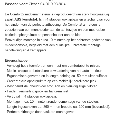
Passend voor:
Citroën C4 2010-09/2014
De ComfortS middenarmsteun is geproduceerd van sterk hoogwaardig
zwart ABS kunststof
. Is in 4 stappen opklapbaar en uitschuifbaar voor
het vinden van de perfecte zithouding. De ComfortS armsteun is
voorzien van een munthouder aan de achterzijde en een met rubber
beklede opbergruimte en pennenhouder aan de klep.
Eenvoudige montage in circa 10 minuten op het achterste gedeelte van
middenconsole, begeleid met een duidelijke, universele montage
handleiding en 4 zelftappers.
Eigenschappen:
- Verhoogt het zitcomfort en een must om comfortabel te reizen.
- Mooie, chique en betaalbare opwaardering van het auto-interieur.
- Ergonomisch gevormd en in lengte richting ca. 50 mm uitschuifbaar.
- Creëert extra opbergruimte op een makkelijk bereikbare plek.
- Beschermt de inhoud voor stof, zon en nieuwsgierige blikken.
- Hindert versnellingspook en handrem niet
- Verticaal in 4 stappen opklapbaar.
- Montage in ca. 10 minuten zonder demontage van de stoelen.
- Lengte ingeschoven ca. 260 mm en breedte ca. 100 mm (bovendeel).
- Perfecte zithoogte door pasklare montagevoet.