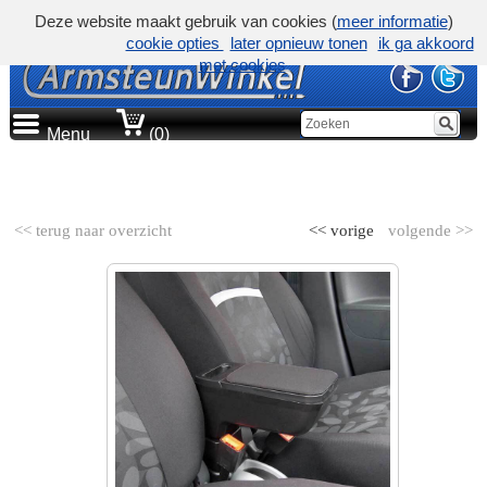
Deze website maakt gebruik van cookies (
meer informatie
)
cookie opties
later opnieuw tonen
ik ga akkoord
met cookies
Menu
(0)
AUTOMERK
<< terug naar overzicht
<< vorige
volgende >>