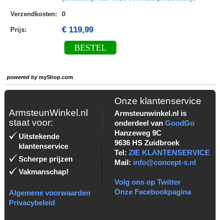
Verzendkosten
:
0
€ 119,99
Prijs:
BESTEL
powered by
myShop.com
Onze klantenservice
ArmsteunWinkel.nl
Armsteunwinkel.nl is
staat voor:
onderdeel van
GoodGo
Hanzeweg 9C
Uitstekende
9636 HS Zuidbroek
klantenservice
Tel:
ZIE KLANTENSERVICE
Scherpe prijzen
Mail:
info@concept-s.nl
Vakmanschap!
Volg ons op Twitter
Onze Facebookpagina
Algemene voorwaarden
Privacybeleid