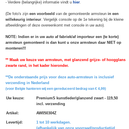
- Verdere (belangrijke) informatie vindt u
hier
.
(De foto's zijn
een voorbeeld
van de gemonteerde armsteun
in een
willekeurig interieur
. Vergelijk console op de 1e tekening bij de kleine
afbeeldingen of deze overeenkomt met console in uw auto).
NOTE: Indien er in uw auto af fabriek/af importeur een (te korte)
armsteun gemonteerd is dan kunt u onze armsteun daar NIET op
monteren!!!
** Maak uw keuze van armsteun, met glanzend grijze- of hoogglans
zwarte rand, in het kader hieronder.
**De onderstaande prijs voor deze auto-armsteun is inclusief
verzending in Nederland
(voor Belgie hanteren wij een gereduceerd bedrag van € 4,99)
Uw keuze
:
PremiumS kunstleder/glanzend zwart - 119,50
incl. verzending
Artikel
:
AW050304Z
Levertijd
:
1 tot 10 werkdagen.
(afhankelijk van onze voorraad/productietijd