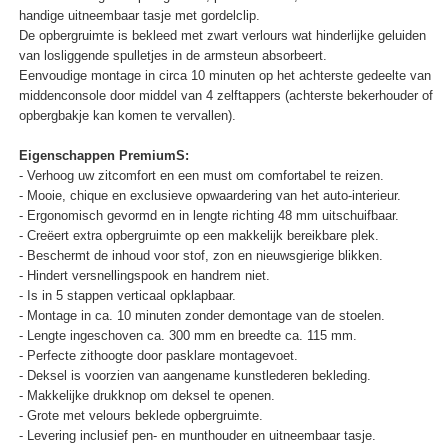
handige uitneembaar tasje met gordelclip.
De opbergruimte is bekleed met zwart verlours wat hinderlijke geluiden
van losliggende spulletjes in de armsteun absorbeert.
Eenvoudige montage in circa 10 minuten op het achterste gedeelte van
middenconsole door middel van 4 zelftappers (achterste bekerhouder of
opbergbakje kan komen te vervallen).
Eigenschappen PremiumS:
- Verhoog uw zitcomfort en een must om comfortabel te reizen.
- Mooie, chique en exclusieve opwaardering van het auto-interieur.
- Ergonomisch gevormd en in lengte richting 48 mm uitschuifbaar.
- Creëert extra opbergruimte op een makkelijk bereikbare plek.
- Beschermt de inhoud voor stof, zon en nieuwsgierige blikken.
- Hindert versnellingspook en handrem niet.
- Is in 5 stappen verticaal opklapbaar.
- Montage in ca. 10 minuten zonder demontage van de stoelen.
- Lengte ingeschoven ca. 300 mm en breedte ca. 115 mm.
- Perfecte zithoogte door pasklare montagevoet.
- Deksel is voorzien van aangename kunstlederen bekleding.
- Makkelijke drukknop om deksel te openen.
- Grote met velours beklede opbergruimte.
- Levering inclusief pen- en munthouder en uitneembaar tasje.