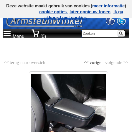
Deze website maakt gebruik van cookies (
meer informatie
)
cookie opties
later opnieuw tonen
ik ga
akkoord met cookies
Menu
(0)
AUTOMERK
<< terug naar overzicht
<< vorige
volgende >>