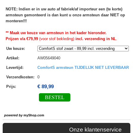
NOTE: Indien er in uw auto af fabriek/af importeur een (te korte)
armsteun gemonteerd is dan kunt u onze armsteun daar NIET op
monteren!!!
** Maak uw keuze van armsteun in het kader hieronder.
Prijzen v/a €79,99
(voor stof bekleding)
incl. verzending in NL
.
Uw keuze
:
Artikel
:
AW05649040
Levertijd
:
ComfortS armsteun TIJDELIJK NIET LEVERBAAR
Verzendkosten
:
0
€ 89,99
Prijs:
BESTEL
powered by
myShop.com
Onze klantenservice