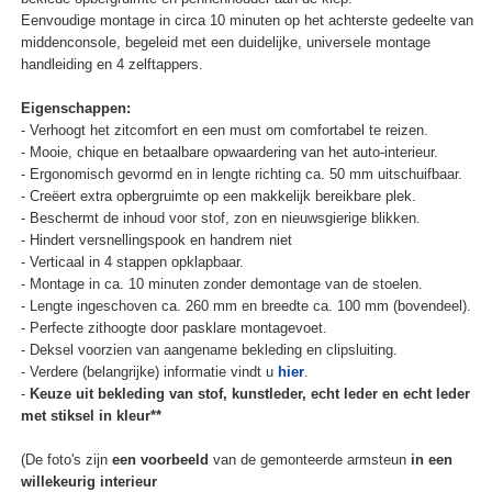
Eenvoudige montage in circa 10 minuten op het achterste gedeelte van
middenconsole, begeleid met een duidelijke, universele montage
handleiding en 4 zelftappers.
Eigenschappen:
- Verhoogt het zitcomfort en een must om comfortabel te reizen.
- Mooie, chique en betaalbare opwaardering van het auto-interieur.
- Ergonomisch gevormd en in lengte richting ca. 50 mm uitschuifbaar.
- Creëert extra opbergruimte op een makkelijk bereikbare plek.
- Beschermt de inhoud voor stof, zon en nieuwsgierige blikken.
- Hindert versnellingspook en handrem niet
- Verticaal in 4 stappen opklapbaar.
- Montage in ca. 10 minuten zonder demontage van de stoelen.
- Lengte ingeschoven ca. 260 mm en breedte ca. 100 mm (bovendeel).
- Perfecte zithoogte door pasklare montagevoet.
- Deksel voorzien van aangename bekleding en clipsluiting.
- Verdere (belangrijke) informatie vindt u
hier
.
-
Keuze uit bekleding van stof, kunstleder, echt leder en echt leder
met stiksel in kleur**
(De foto's zijn
een voorbeeld
van de gemonteerde armsteun
in een
willekeurig interieur