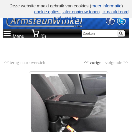
Deze website maakt gebruik van cookies (
meer informatie
)
cookie opties
later opnieuw tonen
ik ga akkoord
met cookies
Menu
(0)
AUTOMERK
<< terug naar overzicht
<< vorige
volgende >>