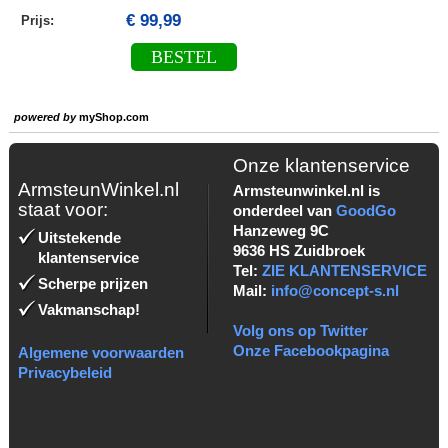
€ 99,99
Prijs:
BESTEL
powered by
myShop.com
Onze klantenservice
ArmsteunWinkel.nl
Armsteunwinkel.nl is
staat voor:
onderdeel van
GoodGo
Hanzeweg 9C
Uitstekende
9636 HS Zuidbroek
klantenservice
Tel:
ZIE KLANTENSERVICE
Scherpe prijzen
Mail:
info@concept-s.nl
Vakmanschap!
Volg ons op Twitter
Onze Facebookpagina
Algemene voorwaarden
Privacybeleid