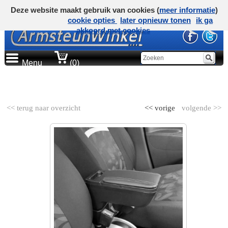
Deze website maakt gebruik van cookies (
meer informatie
)
cookie opties
later opnieuw tonen
ik ga
akkoord met cookies
Menu
(0)
AUTOMERK
<< terug naar overzicht
<< vorige
volgende >>