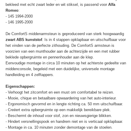
bekleed met echt zwart leder en wit stiksel, is passend voor
Alfa
Romeo
:
- 145 1994-2000
- 146 1995-2000
De ComfortS middenarmsteun is geproduceerd van sterk hoogwaardig
zwart ABS kunststof
. Is in 4 stappen opklapbaar en uitschuifbaar voor
het vinden van de perfecte zithouding. De ComfortS armsteun is
voorzien van een munthouder aan de achterzijde en een met rubber
beklede opbergruimte en pennenhouder aan de klep.
Eenvoudige montage in circa 10 minuten op het achterste gedeelte van
middenconsole, begeleid met een duidelijke, universele montage
handleiding en 4 zelftappers.
Eigenschappen:
- Verhoogt het zitcomfort en een must om comfortabel te reizen.
- Mooie, chique en betaalbare opwaardering van het auto-interieur.
- Ergonomisch gevormd en in lengte richting ca. 50 mm uitschuifbaar.
- Creëert extra opbergruimte op een makkelijk bereikbare plek.
- Beschermt de inhoud voor stof, zon en nieuwsgierige blikken.
- Hindert versnellingspook en handrem niet en is verticaal opklapbaar.
- Montage in ca. 10 minuten zonder demontage van de stoelen.