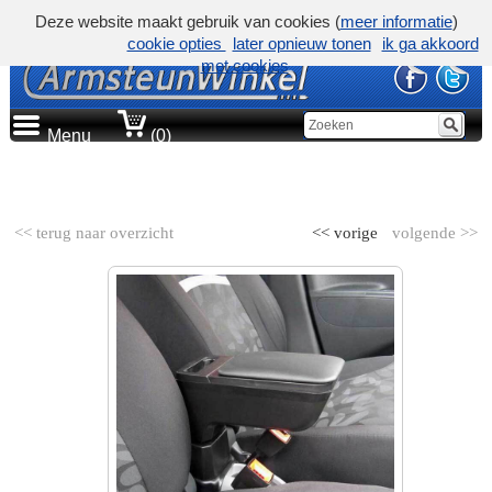
Deze website maakt gebruik van cookies (
meer informatie
)
cookie opties
later opnieuw tonen
ik ga akkoord
met cookies
Menu
(0)
AUTOMERK
<< terug naar overzicht
<< vorige
volgende >>