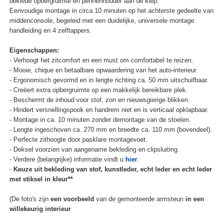
beklede opbergruimte en pennenhouder aan de klep.
Eenvoudige montage in circa 10 minuten op het achterste gedeelte van
middenconsole, begeleid met een duidelijke, universele montage
handleiding en 4 zelftappers.
Eigenschappen:
- Verhoogt het zitcomfort en een must om comfortabel te reizen.
- Mooie, chique en betaalbare opwaardering van het auto-interieur.
- Ergonomisch gevormd en in lengte richting ca. 50 mm uitschuifbaar.
- Creëert extra opbergruimte op een makkelijk bereikbare plek.
- Beschermt de inhoud voor stof, zon en nieuwsgierige blikken.
- Hindert versnellingspook en handrem niet en is verticaal opklapbaar.
- Montage in ca. 10 minuten zonder demontage van de stoelen.
- Lengte ingeschoven ca. 270 mm en breedte ca. 110 mm (bovendeel).
- Perfecte zithoogte door pasklare montagevoet.
- Deksel voorzien van aangename bekleding en clipsluiting.
- Verdere (belangrijke) informatie vindt u
hier
.
-
Keuze uit bekleding van stof, kunstleder, echt leder en echt leder
met stiksel in kleur**
(De foto's zijn
een voorbeeld
van de gemonteerde armsteun
in een
willekeurig interieur