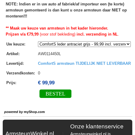
NOTE: Indien er in uw auto af fabriek/af importeur een (te korte)
armsteun gemonteerd is dan kunt u onze armsteun daar NIET op
monteren!!!
** Maak uw keuze van armsteun in het kader hieronder.
Prijzen v/a €79,99
(voor stof bekleding)
incl. verzending in NL
.
Uw keuze
:
Artikel
:
AW0114450L
Levertijd
:
ComfortS armsteun TIJDELIJK NIET LEVERBAAR
Verzendkosten
:
0
€ 99,99
Prijs:
BESTEL
powered by
myShop.com
Onze klantenservice
ArmsteunWinkel.nl
Armsteunwinkel.nl is