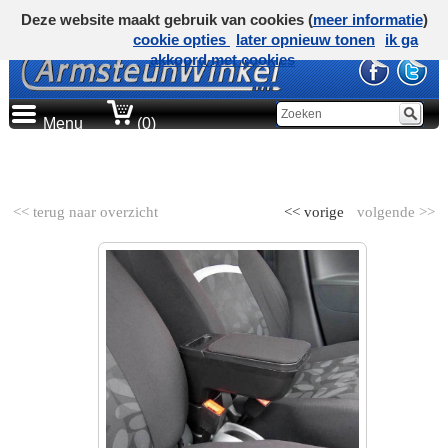
Deze website maakt gebruik van cookies (
meer informatie
)
cookie opties
later opnieuw tonen
ik ga
akkoord met cookies
Menu
(0)
AUTOMERK
<< terug naar overzicht
<< vorige
volgende >>