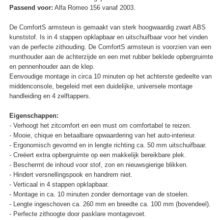
Passend voor:
Alfa Romeo 156 vanaf 2003.
De ComfortS armsteun is gemaakt van sterk hoogwaardig zwart ABS
kunststof. Is in 4 stappen opklapbaar en uitschuifbaar voor het vinden
van de perfecte zithouding. De ComfortS armsteun is voorzien van een
munthouder aan de achterzijde en een met rubber beklede opbergruimte
en pennenhouder aan de klep.
Eenvoudige montage in circa 10 minuten op het achterste gedeelte van
middenconsole, begeleid met een duidelijke, universele montage
handleiding en 4 zelftappers.
Eigenschappen:
- Verhoogt het zitcomfort en een must om comfortabel te reizen.
- Mooie, chique en betaalbare opwaardering van het auto-interieur.
- Ergonomisch gevormd en in lengte richting ca. 50 mm uitschuifbaar.
- Creëert extra opbergruimte op een makkelijk bereikbare plek.
- Beschermt de inhoud voor stof, zon en nieuwsgierige blikken.
- Hindert versnellingspook en handrem niet.
- Verticaal in 4 stappen opklapbaar.
- Montage in ca. 10 minuten zonder demontage van de stoelen.
- Lengte ingeschoven ca. 260 mm en breedte ca. 100 mm (bovendeel).
- Perfecte zithoogte door pasklare montagevoet.