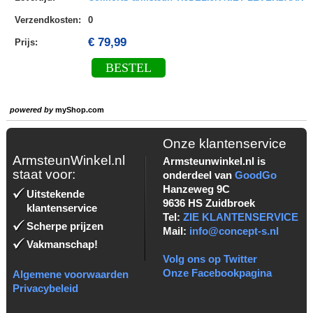
Verzendkosten
:
0
€ 79,99
Prijs:
BESTEL
powered by
myShop.com
Onze klantenservice
ArmsteunWinkel.nl
Armsteunwinkel.nl is
staat voor:
onderdeel van
GoodGo
Hanzeweg 9C
Uitstekende
9636 HS Zuidbroek
klantenservice
Tel:
ZIE KLANTENSERVICE
Scherpe prijzen
Mail:
info@concept-s.nl
Vakmanschap!
Volg ons op Twitter
Onze Facebookpagina
Algemene voorwaarden
Privacybeleid