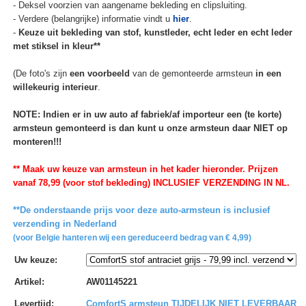
- Deksel voorzien van aangename bekleding en clipsluiting.
- Verdere (belangrijke) informatie vindt u
hier
.
-
Keuze uit bekleding van stof, kunstleder, echt leder en echt leder
met stiksel in kleur**
(De foto's zijn
een voorbeeld
van de gemonteerde armsteun
in een
willekeurig interieur
.
NOTE: Indien er in uw auto af fabriek/af importeur een (te korte)
armsteun gemonteerd is dan kunt u onze armsteun daar NIET op
monteren!!!
** Maak uw keuze van armsteun in het kader hieronder. Prijzen
vanaf 78,99 (voor stof bekleding) INCLUSIEF VERZENDING IN NL.
**De onderstaande prijs voor deze auto-armsteun is inclusief
verzending in Nederland
(voor Belgie hanteren wij een gereduceerd bedrag van € 4,99)
Uw keuze
:
Artikel
:
AW01145221
Levertijd
:
ComfortS armsteun TIJDELIJK NIET LEVERBAAR