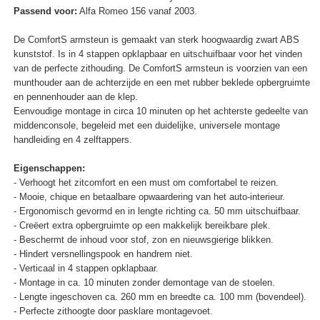
Passend voor:
Alfa Romeo 156 vanaf 2003.
De ComfortS armsteun is gemaakt van sterk hoogwaardig zwart ABS
kunststof. Is in 4 stappen opklapbaar en uitschuifbaar voor het vinden
van de perfecte zithouding. De ComfortS armsteun is voorzien van een
munthouder aan de achterzijde en een met rubber beklede opbergruimte
en pennenhouder aan de klep.
Eenvoudige montage in circa 10 minuten op het achterste gedeelte van
middenconsole, begeleid met een duidelijke, universele montage
handleiding en 4 zelftappers.
Eigenschappen:
- Verhoogt het zitcomfort en een must om comfortabel te reizen.
- Mooie, chique en betaalbare opwaardering van het auto-interieur.
- Ergonomisch gevormd en in lengte richting ca. 50 mm uitschuifbaar.
- Creëert extra opbergruimte op een makkelijk bereikbare plek.
- Beschermt de inhoud voor stof, zon en nieuwsgierige blikken.
- Hindert versnellingspook en handrem niet.
- Verticaal in 4 stappen opklapbaar.
- Montage in ca. 10 minuten zonder demontage van de stoelen.
- Lengte ingeschoven ca. 260 mm en breedte ca. 100 mm (bovendeel).
- Perfecte zithoogte door pasklare montagevoet.