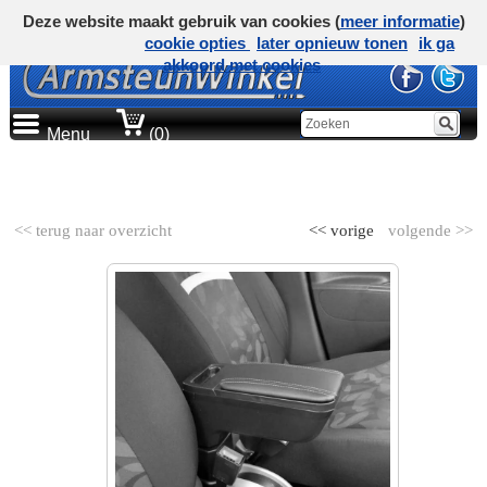
Deze website maakt gebruik van cookies (
meer informatie
)
cookie opties
later opnieuw tonen
ik ga
akkoord met cookies
Menu
(0)
AUTOMERK
<< terug naar overzicht
<< vorige
volgende >>