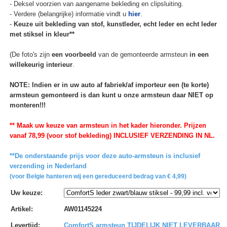
- Deksel voorzien van aangename bekleding en clipsluiting.
- Verdere (belangrijke) informatie vindt u
hier
.
-
Keuze uit bekleding van stof, kunstleder, echt leder en echt leder
met stiksel in kleur**
(De foto's zijn
een voorbeeld
van de gemonteerde armsteun
in een
willekeurig interieur
.
NOTE: Indien er in uw auto af fabriek/af importeur een (te korte)
armsteun gemonteerd is dan kunt u onze armsteun daar NIET op
monteren!!!
** Maak uw keuze van armsteun in het kader hieronder. Prijzen
vanaf 78,99 (voor stof bekleding) INCLUSIEF VERZENDING IN NL.
**De onderstaande prijs voor deze auto-armsteun is inclusief
verzending in Nederland
(voor Belgie hanteren wij een gereduceerd bedrag van € 4,99)
Uw keuze
:
Artikel
:
AW01145224
Levertijd
:
ComfortS armsteun TIJDELIJK NIET LEVERBAAR