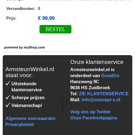
Verzendkosten
:
0
€ 99,99
Prijs:
BESTEL
powered by
myShop.com
Onze klantenservice
ArmsteunWinkel.nl
Armsteunwinkel.nl is
staat voor:
onderdeel van
GoodGo
Hanzeweg 9C
Uitstekende
9636 HS Zuidbroek
klantenservice
Tel:
ZIE KLANTENSERVICE
Scherpe prijzen
Mail:
info@concept-s.nl
Vakmanschap!
Volg ons op Twitter
Onze Facebookpagina
Algemene voorwaarden
Privacybeleid