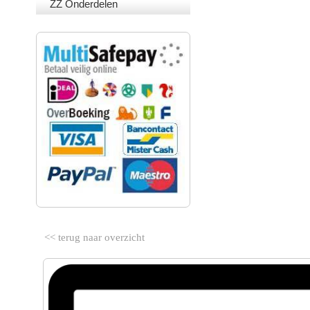
ZZ Onderdelen
VEILIG BETALEN
<< terug naar overzicht