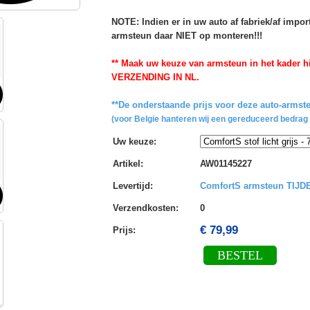
NOTE: Indien er in uw auto af fabriek/af impo
armsteun daar NIET op monteren!!!
** Maak uw keuze van armsteun in het kader hi
VERZENDING IN NL.
**De onderstaande prijs voor deze auto-armste
(voor Belgie hanteren wij een gereduceerd bedrag 
Uw keuze
:
Artikel
:
AW01145227
Levertijd
:
ComfortS armsteun TIJ
Verzendkosten
:
0
€ 79,99
Prijs:
BESTEL