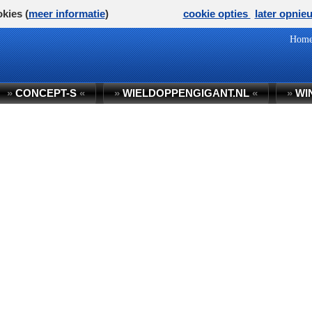
kies (
meer informatie
)
cookie opties
later opnie
Hom
»
CONCEPT-S
«
»
WIELDOPPENGIGANT.NL
«
»
WI