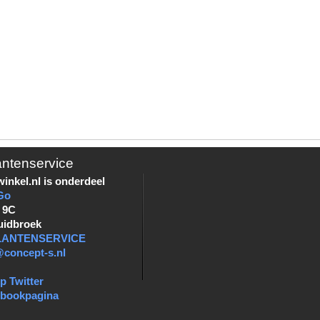
antenservice
inkel.nl is onderdeel
Go
 9C
uidbroek
KLANTENSERVICE
@concept-s.nl
p Twitter
ebookpagina