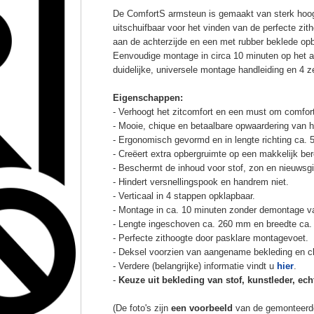
De ComfortS armsteun is gemaakt van sterk hoog
uitschuifbaar voor het vinden van de perfecte z
aan de achterzijde en een met rubber beklede op
Eenvoudige montage in circa 10 minuten op het a
duidelijke, universele montage handleiding en 4 z
Eigenschappen:
- Verhoogt het zitcomfort en een must om comfort
- Mooie, chique en betaalbare opwaardering van he
- Ergonomisch gevormd en in lengte richting ca. 
- Creëert extra opbergruimte op een makkelijk ber
- Beschermt de inhoud voor stof, zon en nieuwsgi
- Hindert versnellingspook en handrem niet.
- Verticaal in 4 stappen opklapbaar.
- Montage in ca. 10 minuten zonder demontage va
- Lengte ingeschoven ca. 260 mm en breedte ca.
- Perfecte zithoogte door pasklare montagevoet.
- Deksel voorzien van aangename bekleding en cli
- Verdere (belangrijke) informatie vindt u
hier
.
-
Keuze uit bekleding van stof, kunstleder, echt
(De foto's zijn
een voorbeeld
van de gemonteerd