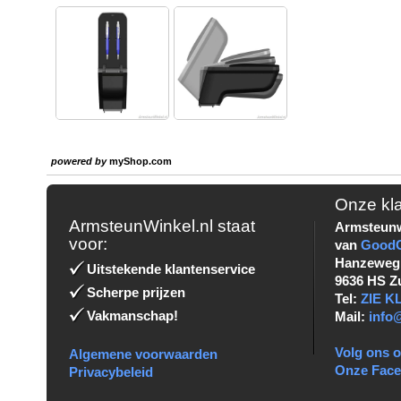
powered by
myShop.com
Onze kl
ArmsteunWinkel.nl staat
Armsteunw
voor:
van
Good
Hanzeweg
Uitstekende klantenservice
9636 HS Z
Scherpe prijzen
Tel:
ZIE 
Vakmanschap!
Mail:
info
Volg ons o
Algemene voorwaarden
Onze Fac
Privacybeleid