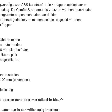
waardig zwart ABS kunststof. Is in 4 stappen opklapbaar en
ithouding. De ComfortS armsteun is voorzien van een munthouder
bergruimte en pennenhouder aan de klep.
chterste gedeelte van middenconsole, begeleid met een
elftappers.
abel te reizen.
t auto-interieur.
50 mm uitschuifbaar.
eikbare plek.
erige blikken.
n de stoelen.
 100 mm (bovendeel).
psluiting.
 leder en echt leder met stiksel in kleur**
e armsteun
in een willekeurig interieur
.