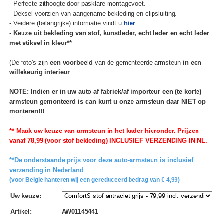
- Perfecte zithoogte door pasklare montagevoet.
- Deksel voorzien van aangename bekleding en clipsluiting.
- Verdere (belangrijke) informatie vindt u
hier
.
-
Keuze uit bekleding van stof, kunstleder, echt leder en echt leder
met stiksel in kleur**
(De foto's zijn
een voorbeeld
van de gemonteerde armsteun
in een
willekeurig interieur
.
NOTE: Indien er in uw auto af fabriek/af importeur een (te korte)
armsteun gemonteerd is dan kunt u onze armsteun daar NIET op
monteren!!!
** Maak uw keuze van armsteun in het kader hieronder. Prijzen
vanaf 78,99 (voor stof bekleding) INCLUSIEF VERZENDING IN NL.
**De onderstaande prijs voor deze auto-armsteun is inclusief
verzending in Nederland
(voor Belgie hanteren wij een gereduceerd bedrag van € 4,99)
Uw keuze
:
Artikel
:
AW01145441