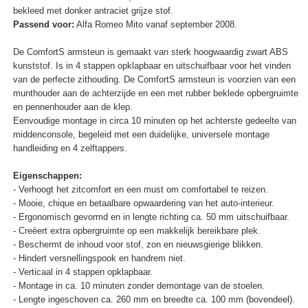
bekleed met donker antraciet grijze stof.
Passend voor:
Alfa Romeo Mito vanaf september 2008.
De ComfortS armsteun is gemaakt van sterk hoogwaardig zwart ABS
kunststof. Is in 4 stappen opklapbaar en uitschuifbaar voor het vinden
van de perfecte zithouding. De ComfortS armsteun is voorzien van een
munthouder aan de achterzijde en een met rubber beklede opbergruimte
en pennenhouder aan de klep.
Eenvoudige montage in circa 10 minuten op het achterste gedeelte van
middenconsole, begeleid met een duidelijke, universele montage
handleiding en 4 zelftappers.
Eigenschappen:
- Verhoogt het zitcomfort en een must om comfortabel te reizen.
- Mooie, chique en betaalbare opwaardering van het auto-interieur.
- Ergonomisch gevormd en in lengte richting ca. 50 mm uitschuifbaar.
- Creëert extra opbergruimte op een makkelijk bereikbare plek.
- Beschermt de inhoud voor stof, zon en nieuwsgierige blikken.
- Hindert versnellingspook en handrem niet.
- Verticaal in 4 stappen opklapbaar.
- Montage in ca. 10 minuten zonder demontage van de stoelen.
- Lengte ingeschoven ca. 260 mm en breedte ca. 100 mm (bovendeel).