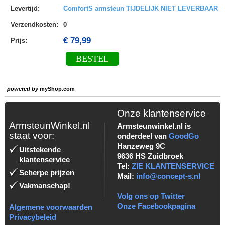
Levertijd
:
ComfortS armsteun TIJDELIJK NIET LEVERBAAR
Verzendkosten
:
0
€ 79,99
Prijs:
BESTEL
powered by
myShop.com
Onze klantenservice
ArmsteunWinkel.nl
Armsteunwinkel.nl is
staat voor:
onderdeel van
GoodGo
Hanzeweg 9C
Uitstekende
9636 HS Zuidbroek
klantenservice
Tel:
ZIE KLANTENSERVICE
Scherpe prijzen
Mail:
info@concept-s.nl
Vakmanschap!
Volg ons op Twitter
Onze Facebookpagina
Algemene voorwaarden
Privacybeleid