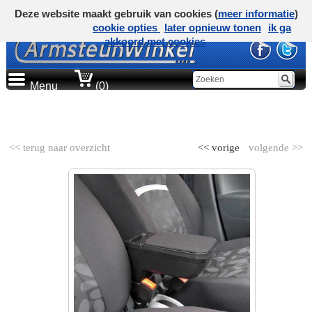
Deze website maakt gebruik van cookies (
meer informatie
)
cookie opties
later opnieuw tonen
ik ga
akkoord met cookies
Menu
(0)
AUTOMERK
<< terug naar overzicht
<< vorige
volgende >>