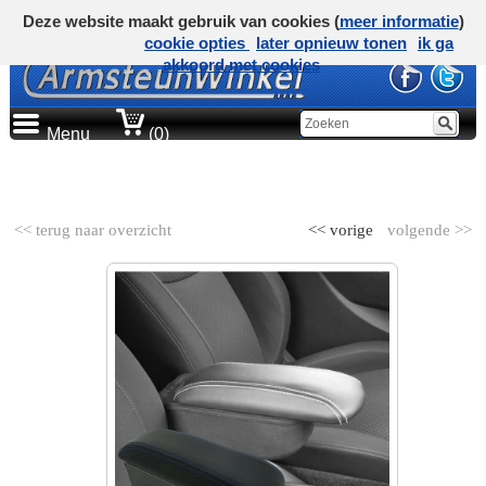
Deze website maakt gebruik van cookies (
meer informatie
)
cookie opties
later opnieuw tonen
ik ga
akkoord met cookies
Menu
(0)
AUTOMERK
<< terug naar overzicht
<< vorige
volgende >>