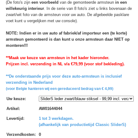
(De foto's zijn
een voorbeeld
van de gemonteerde armsteun
in een
willekeurig interieur
. In de serie van 8 foto's ziet u links bovenaan de
zwart/wit foto van de armsteun voor uw auto. De afgebeelde pasklare
voet kunt u vergelijken met uw console).
NOTE: Indien er in uw auto af fabriek/af importeur een (te korte)
armsteun gemonteerd is dan kunt u onze armsteun daar NIET op
monteren!!!
**Maak uw keuze van armsteun in het kader hieronder.
Prijzen incl. verzending in NL v/a €79,99 (voor stof bekleding).
**De onderstaande prijs voor deze auto-armsteun is inclusief
verzending in Nederland
(voor Belgie hanteren wij een gereduceerd bedrag van € 4,99)
Uw keuze
:
Artikel
:
AW01644044
Levertijd
:
1 tot 3 werkdagen.
(afhankelijk van productietijd Classic SliderS)
Verzendkosten
:
0