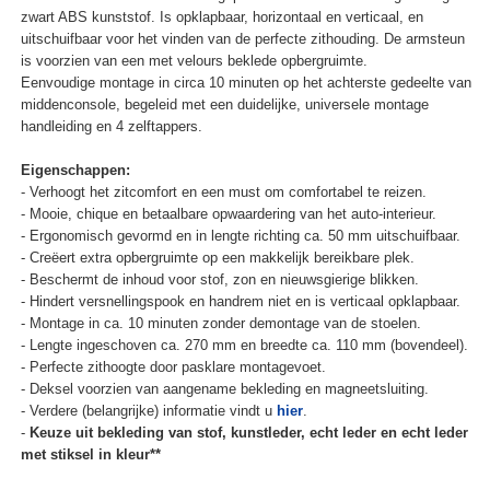
zwart ABS kunststof. Is opklapbaar, horizontaal en verticaal, en
uitschuifbaar voor het vinden van de perfecte zithouding. De armsteun
is voorzien van een met velours beklede opbergruimte.
Eenvoudige montage in circa 10 minuten op het achterste gedeelte van
middenconsole, begeleid met een duidelijke, universele montage
handleiding en 4 zelftappers.
Eigenschappen:
- Verhoogt het zitcomfort en een must om comfortabel te reizen.
- Mooie, chique en betaalbare opwaardering van het auto-interieur.
- Ergonomisch gevormd en in lengte richting ca. 50 mm uitschuifbaar.
- Creëert extra opbergruimte op een makkelijk bereikbare plek.
- Beschermt de inhoud voor stof, zon en nieuwsgierige blikken.
- Hindert versnellingspook en handrem niet en is verticaal opklapbaar.
- Montage in ca. 10 minuten zonder demontage van de stoelen.
- Lengte ingeschoven ca. 270 mm en breedte ca. 110 mm (bovendeel).
- Perfecte zithoogte door pasklare montagevoet.
- Deksel voorzien van aangename bekleding en magneetsluiting.
- Verdere (belangrijke) informatie vindt u
hier
.
-
Keuze uit bekleding van stof, kunstleder, echt leder en echt leder
met stiksel in kleur**