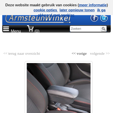
Deze website maakt gebruik van cookies (
meer informatie
)
cookie opties
later opnieuw tonen
ik ga
akkoord met cookies
Menu
(0)
AUTOMERK
<< terug naar overzicht
<< vorige
volgende >>