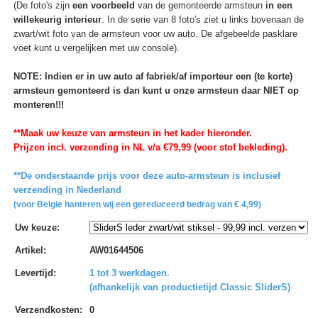
(De foto's zijn
een voorbeeld
van de gemonteerde armsteun
in een
willekeurig interieur
. In de serie van 8 foto's ziet u links bovenaan de
zwart/wit foto van de armsteun voor uw auto. De afgebeelde pasklare
voet kunt u vergelijken met uw console).
NOTE: Indien er in uw auto af fabriek/af importeur een (te korte)
armsteun gemonteerd is dan kunt u onze armsteun daar NIET op
monteren!!!
**Maak uw keuze van armsteun in het kader hieronder.
Prijzen incl. verzending in NL v/a €79,99 (voor stof bekleding).
**De onderstaande prijs voor deze auto-armsteun is inclusief
verzending in Nederland
(voor Belgie hanteren wij een gereduceerd bedrag van € 4,99)
Uw keuze
:
Artikel
:
AW01644506
Levertijd
:
1 tot 3 werkdagen.
(afhankelijk van productietijd Classic SliderS)
Verzendkosten
:
0