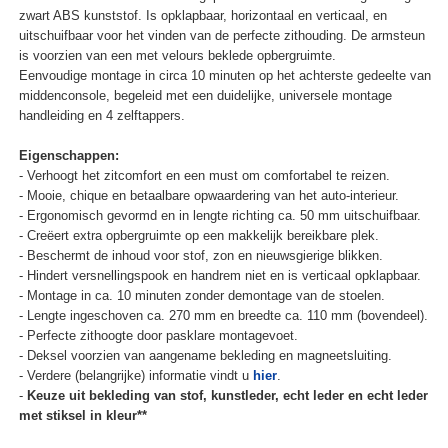
zwart ABS kunststof. Is opklapbaar, horizontaal en verticaal, en
uitschuifbaar voor het vinden van de perfecte zithouding. De armsteun
is voorzien van een met velours beklede opbergruimte.
Eenvoudige montage in circa 10 minuten op het achterste gedeelte van
middenconsole, begeleid met een duidelijke, universele montage
handleiding en 4 zelftappers.
Eigenschappen:
- Verhoogt het zitcomfort en een must om comfortabel te reizen.
- Mooie, chique en betaalbare opwaardering van het auto-interieur.
- Ergonomisch gevormd en in lengte richting ca. 50 mm uitschuifbaar.
- Creëert extra opbergruimte op een makkelijk bereikbare plek.
- Beschermt de inhoud voor stof, zon en nieuwsgierige blikken.
- Hindert versnellingspook en handrem niet en is verticaal opklapbaar.
- Montage in ca. 10 minuten zonder demontage van de stoelen.
- Lengte ingeschoven ca. 270 mm en breedte ca. 110 mm (bovendeel).
- Perfecte zithoogte door pasklare montagevoet.
- Deksel voorzien van aangename bekleding en magneetsluiting.
- Verdere (belangrijke) informatie vindt u
hier
.
-
Keuze uit bekleding van stof, kunstleder, echt leder en echt leder
met stiksel in kleur**