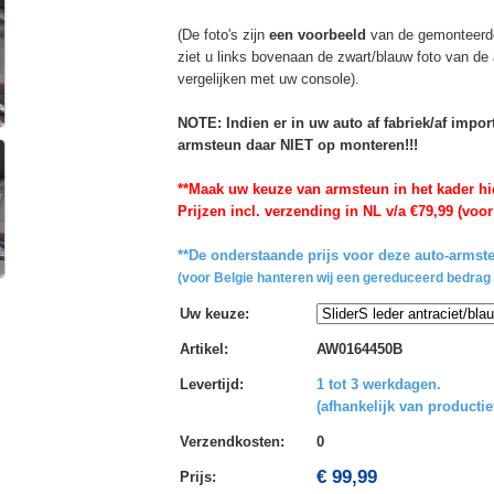
(De foto's zijn
een voorbeeld
van de gemonteerd
ziet u links bovenaan de zwart/blauw foto van de
vergelijken met uw console).
NOTE: Indien er in uw auto af fabriek/af impo
armsteun daar NIET op monteren!!!
**Maak uw keuze van armsteun in het kader hi
Prijzen incl. verzending in NL v/a €79,99 (voor
**De onderstaande prijs voor deze auto-armste
(voor Belgie hanteren wij een gereduceerd bedrag 
Uw keuze
:
Artikel
:
AW0164450B
Levertijd
:
1 tot 3 werkdagen.
(afhankelijk van productie
Verzendkosten
:
0
€ 99,99
Prijs: