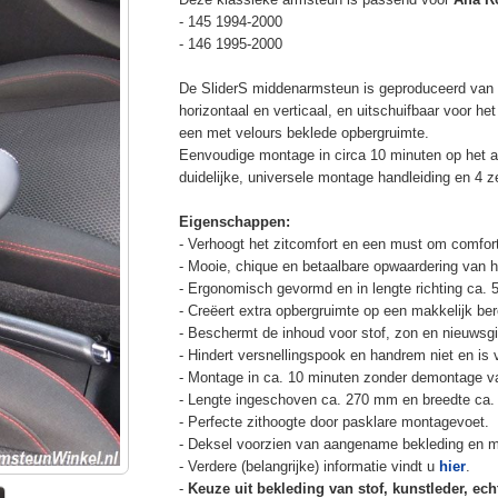
- 145 1994-2000
- 146 1995-2000
De SliderS middenarmsteun is geproduceerd van s
horizontaal en verticaal, en uitschuifbaar voor h
een met velours beklede opbergruimte.
Eenvoudige montage in circa 10 minuten op het a
duidelijke, universele montage handleiding en 4 z
Eigenschappen:
- Verhoogt het zitcomfort en een must om comfort
- Mooie, chique en betaalbare opwaardering van he
- Ergonomisch gevormd en in lengte richting ca. 
- Creëert extra opbergruimte op een makkelijk ber
- Beschermt de inhoud voor stof, zon en nieuwsgi
- Hindert versnellingspook en handrem niet en is v
- Montage in ca. 10 minuten zonder demontage va
- Lengte ingeschoven ca. 270 mm en breedte ca.
- Perfecte zithoogte door pasklare montagevoet.
- Deksel voorzien van aangename bekleding en m
- Verdere (belangrijke) informatie vindt u
hier
.
-
Keuze uit bekleding van stof, kunstleder, echt