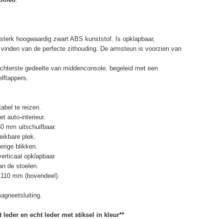
terk hoogwaardig zwart ABS kunststof. Is opklapbaar,
et vinden van de perfecte zithouding. De armsteun is voorzien van
chterste gedeelte van middenconsole, begeleid met een
elftappers.
abel te reizen.
t auto-interieur.
50 mm uitschuifbaar.
eikbare plek.
erige blikken.
erticaal opklapbaar.
n de stoelen.
 110 mm (bovendeel).
agneetsluiting.
 leder en echt leder met stiksel in kleur**