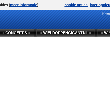
kies (
meer informatie
)
cookie opties
later opnie
Hom
»
CONCEPT-S
«
»
WIELDOPPENGIGANT.NL
«
»
WI