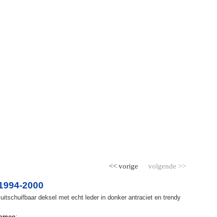
<< vorige
volgende >>
1994-2000
itschuifbaar deksel met echt leder in donker antraciet en trendy
Romeo
: