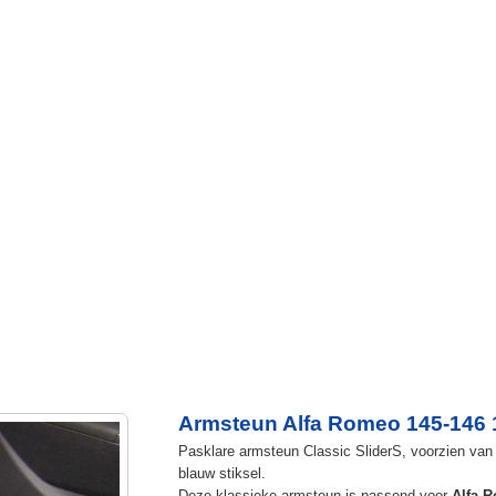
Armsteun Alfa Romeo 145-146 
Pasklare armsteun Classic SliderS, voorzien van u
blauw stiksel.
Deze klassieke armsteun is passend voor
Alfa 