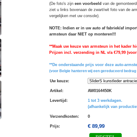
(De foto's zijn
een voorbeeld
van de gemonteerd
ziet u links bovenaan de zwart/wit foto van de a
vergelijken met uw console).
NOTE: Indien er in uw auto af fabriek/af impo
armsteun daar NIET op monteren!!!
**Maak uw keuze van armsteun in het kader hi
Prijzen incl. verzending in NL v/a €79,99 (voor
**De onderstaande prijs voor deze auto-armste
(voor Belgie hanteren wij een gereduceerd bedrag 
Uw keuze
:
Artikel
:
AW0164450K
Levertijd
:
1 tot 3 werkdagen.
(afhankelijk van productie
Verzendkosten
:
0
€ 89,99
Prijs: