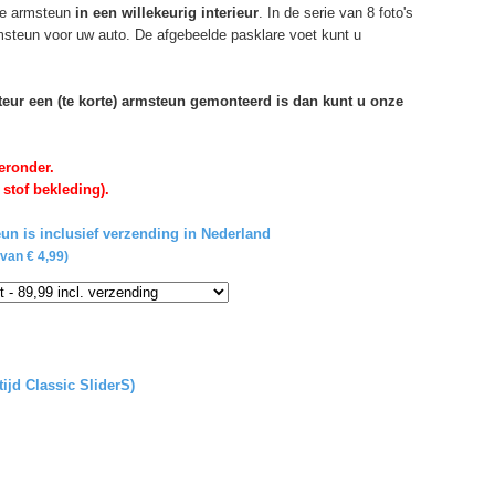
e armsteun
in een willekeurig interieur
. In de serie van 8 foto's
rmsteun voor uw auto. De afgebeelde pasklare voet kunt u
rteur een (te korte) armsteun gemonteerd is dan kunt u onze
eronder.
 stof bekleding).
un is inclusief verzending in Nederland
van € 4,99)
tijd Classic SliderS)