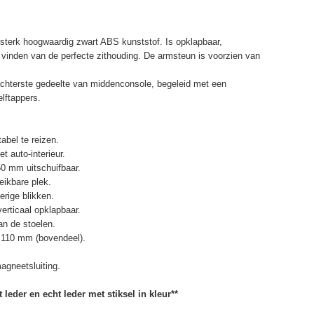
terk hoogwaardig zwart ABS kunststof. Is opklapbaar,
et vinden van de perfecte zithouding. De armsteun is voorzien van
chterste gedeelte van middenconsole, begeleid met een
elftappers.
abel te reizen.
t auto-interieur.
50 mm uitschuifbaar.
eikbare plek.
erige blikken.
erticaal opklapbaar.
n de stoelen.
 110 mm (bovendeel).
agneetsluiting.
 leder en echt leder met stiksel in kleur**