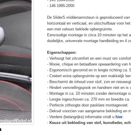
- 146 1995-2000
De SliderS middenarmsteun is geproduceerd van s
horizontaal en verticaal, en uitschuifbaar voor h
een met velours beklede opbergruimte.
Eenvoudige montage in circa 10 minuten op het a
duidelijke, universele montage handleiding en 4 z
Eigenschappen:
- Verhoogt het zitcomfort en een must om comfort
- Mooie, chique en betaalbare opwaardering van he
- Ergonomisch gevormd en in lengte richting ca. 
- Creëert extra opbergruimte op een makkelijk ber
- Beschermt de inhoud voor stof, zon en nieuwsgi
- Hindert versnellingspook en handrem niet en is v
- Montage in ca. 10 minuten zonder demontage va
- Lengte ingeschoven ca. 270 mm en breedte ca.
- Perfecte zithoogte door pasklare montagevoet.
- Deksel voorzien van aangename bekleding en m
- Verdere (belangrijke) informatie vindt u
hier
.
-
Keuze uit bekleding van stof, kunstleder, echt