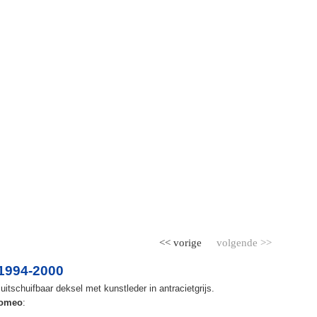
<< vorige
volgende >>
1994-2000
itschuifbaar deksel met kunstleder in antracietgrijs.
Romeo
: