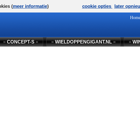
kies (
meer informatie
)
cookie opties
later opnie
Hom
»
CONCEPT-S
«
»
WIELDOPPENGIGANT.NL
«
»
WI