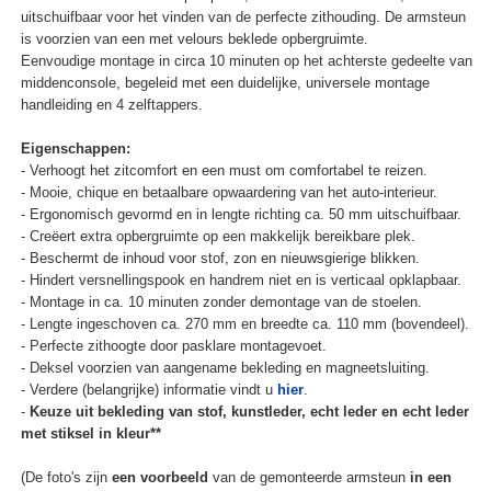
uitschuifbaar voor het vinden van de perfecte zithouding. De armsteun
is voorzien van een met velours beklede opbergruimte.
Eenvoudige montage in circa 10 minuten op het achterste gedeelte van
middenconsole, begeleid met een duidelijke, universele montage
handleiding en 4 zelftappers.
Eigenschappen:
- Verhoogt het zitcomfort en een must om comfortabel te reizen.
- Mooie, chique en betaalbare opwaardering van het auto-interieur.
- Ergonomisch gevormd en in lengte richting ca. 50 mm uitschuifbaar.
- Creëert extra opbergruimte op een makkelijk bereikbare plek.
- Beschermt de inhoud voor stof, zon en nieuwsgierige blikken.
- Hindert versnellingspook en handrem niet en is verticaal opklapbaar.
- Montage in ca. 10 minuten zonder demontage van de stoelen.
- Lengte ingeschoven ca. 270 mm en breedte ca. 110 mm (bovendeel).
- Perfecte zithoogte door pasklare montagevoet.
- Deksel voorzien van aangename bekleding en magneetsluiting.
- Verdere (belangrijke) informatie vindt u
hier
.
-
Keuze uit bekleding van stof, kunstleder, echt leder en echt leder
met stiksel in kleur**
(De foto's zijn
een voorbeeld
van de gemonteerde armsteun
in een