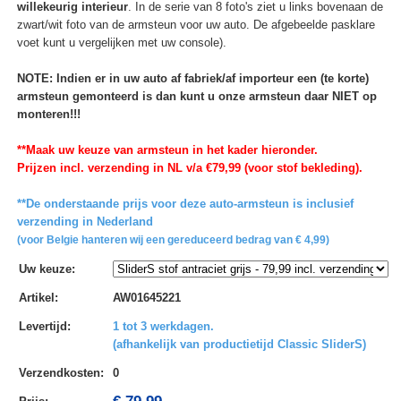
willekeurig interieur
. In de serie van 8 foto's ziet u links bovenaan de
zwart/wit foto van de armsteun voor uw auto. De afgebeelde pasklare
voet kunt u vergelijken met uw console).
NOTE: Indien er in uw auto af fabriek/af importeur een (te korte)
armsteun gemonteerd is dan kunt u onze armsteun daar NIET op
monteren!!!
**Maak uw keuze van armsteun in het kader hieronder.
Prijzen incl. verzending in NL v/a €79,99 (voor stof bekleding).
**De onderstaande prijs voor deze auto-armsteun is inclusief
verzending in Nederland
(voor Belgie hanteren wij een gereduceerd bedrag van € 4,99)
Uw keuze
:
Artikel
:
AW01645221
Levertijd
:
1 tot 3 werkdagen.
(afhankelijk van productietijd Classic SliderS)
Verzendkosten
:
0