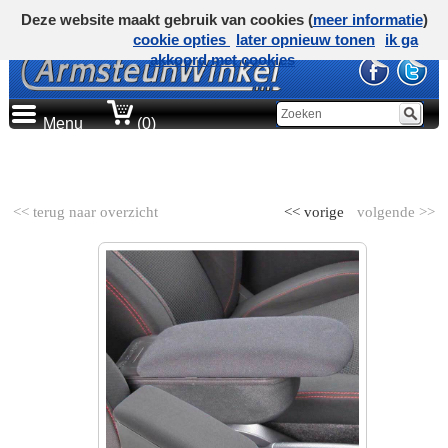
Deze website maakt gebruik van cookies (
meer informatie
)
cookie opties
later opnieuw tonen
ik ga
akkoord met cookies
Menu
(0)
AUTOMERK
<< terug naar overzicht
<< vorige
volgende >>