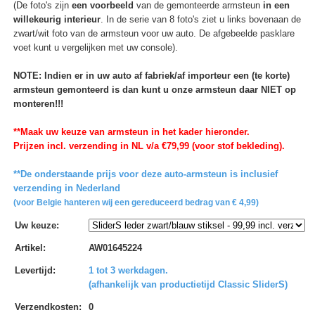
(De foto's zijn
een voorbeeld
van de gemonteerde armsteun
in een
willekeurig interieur
. In de serie van 8 foto's ziet u links bovenaan de
zwart/wit foto van de armsteun voor uw auto. De afgebeelde pasklare
voet kunt u vergelijken met uw console).
NOTE: Indien er in uw auto af fabriek/af importeur een (te korte)
armsteun gemonteerd is dan kunt u onze armsteun daar NIET op
monteren!!!
**Maak uw keuze van armsteun in het kader hieronder.
Prijzen incl. verzending in NL v/a €79,99 (voor stof bekleding).
**De onderstaande prijs voor deze auto-armsteun is inclusief
verzending in Nederland
(voor Belgie hanteren wij een gereduceerd bedrag van € 4,99)
Uw keuze
:
Artikel
:
AW01645224
Levertijd
:
1 tot 3 werkdagen.
(afhankelijk van productietijd Classic SliderS)
Verzendkosten
:
0