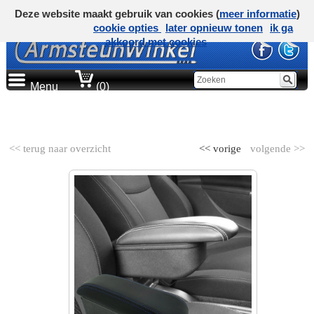
Deze website maakt gebruik van cookies (
meer informatie
)
cookie opties
later opnieuw tonen
ik ga
akkoord met cookies
Menu
(0)
AUTOMERK
<< terug naar overzicht
<< vorige
volgende >>