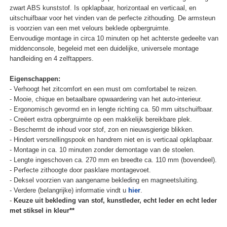
zwart ABS kunststof. Is opklapbaar, horizontaal en verticaal, en
uitschuifbaar voor het vinden van de perfecte zithouding. De armsteun
is voorzien van een met velours beklede opbergruimte.
Eenvoudige montage in circa 10 minuten op het achterste gedeelte van
middenconsole, begeleid met een duidelijke, universele montage
handleiding en 4 zelftappers.
Eigenschappen:
- Verhoogt het zitcomfort en een must om comfortabel te reizen.
- Mooie, chique en betaalbare opwaardering van het auto-interieur.
- Ergonomisch gevormd en in lengte richting ca. 50 mm uitschuifbaar.
- Creëert extra opbergruimte op een makkelijk bereikbare plek.
- Beschermt de inhoud voor stof, zon en nieuwsgierige blikken.
- Hindert versnellingspook en handrem niet en is verticaal opklapbaar.
- Montage in ca. 10 minuten zonder demontage van de stoelen.
- Lengte ingeschoven ca. 270 mm en breedte ca. 110 mm (bovendeel).
- Perfecte zithoogte door pasklare montagevoet.
- Deksel voorzien van aangename bekleding en magneetsluiting.
- Verdere (belangrijke) informatie vindt u
hier
.
-
Keuze uit bekleding van stof, kunstleder, echt leder en echt leder
met stiksel in kleur**