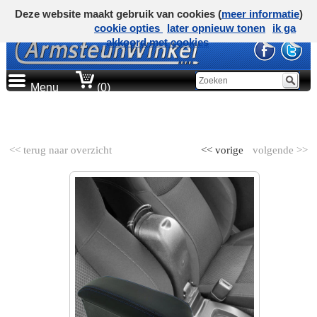
Deze website maakt gebruik van cookies (
meer informatie
)
cookie opties
later opnieuw tonen
ik ga
akkoord met cookies
Menu
(0)
AUTOMERK
<< terug naar overzicht
<< vorige
volgende >>