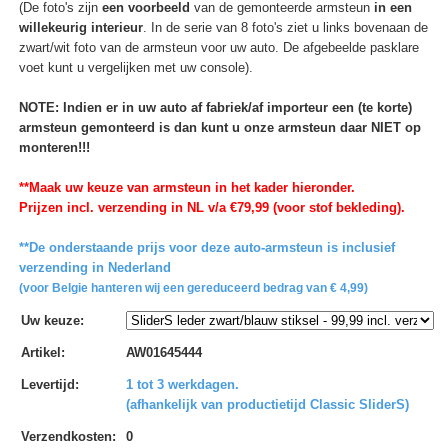
(De foto's zijn
een voorbeeld
van de gemonteerde armsteun
in een
willekeurig interieur
. In de serie van 8 foto's ziet u links bovenaan de
zwart/wit foto van de armsteun voor uw auto. De afgebeelde pasklare
voet kunt u vergelijken met uw console).
NOTE: Indien er in uw auto af fabriek/af importeur een (te korte)
armsteun gemonteerd is dan kunt u onze armsteun daar NIET op
monteren!!!
**Maak uw keuze van armsteun in het kader hieronder.
Prijzen incl. verzending in NL v/a €79,99 (voor stof bekleding).
**De onderstaande prijs voor deze auto-armsteun is inclusief
verzending in Nederland
(voor Belgie hanteren wij een gereduceerd bedrag van € 4,99)
Uw keuze
:
Artikel
:
AW01645444
Levertijd
:
1 tot 3 werkdagen.
(afhankelijk van productietijd Classic SliderS)
Verzendkosten
:
0