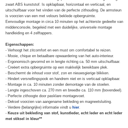
zwart ABS kunststof. Is opklapbaar, horizontaal en verticaal, en
uitschuifbaar voor het vinden van de perfecte zithouding. De armsteun
is voorzien van een met velours beklede opbergruimte.
Eenvoudige montage in circa 10 minuten op het achterste gedeelte van
middenconsole, begeleid met een duidelijke, universele montage
handleiding en 4 zelftappers.
Eigenschappen:
- Verhoogt het zitcomfort en een must om comfortabel te reizen.
- Mooie, chique en betaalbare opwaardering van het auto-interieur.
- Ergonomisch gevormd en in lengte richting ca. 50 mm uitschuifbaar.
- Creëert extra opbergruimte op een makkelijk bereikbare plek.
- Beschermt de inhoud voor stof, zon en nieuwsgierige blikken.
- Hindert versnellingspook en handrem niet en is verticaal opklapbaar.
- Montage in ca. 10 minuten zonder demontage van de stoelen.
- Lengte ingeschoven ca. 270 mm en breedte ca. 110 mm (bovendeel).
- Perfecte zithoogte door pasklare montagevoet.
- Deksel voorzien van aangename bekleding en magneetsluiting.
- Verdere (belangrijke) informatie vindt u
hier
.
-
Keuze uit bekleding van stof, kunstleder, echt leder en echt leder
met stiksel in kleur**