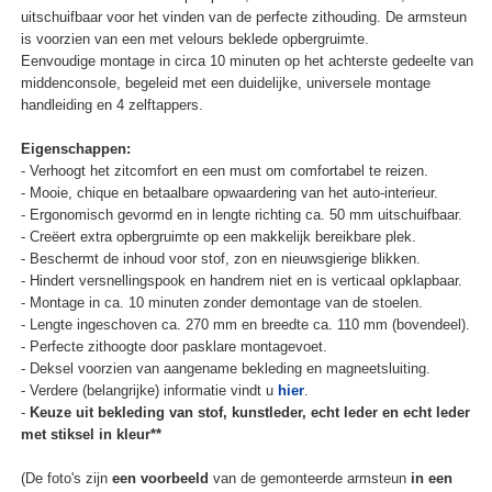
uitschuifbaar voor het vinden van de perfecte zithouding. De armsteun
is voorzien van een met velours beklede opbergruimte.
Eenvoudige montage in circa 10 minuten op het achterste gedeelte van
middenconsole, begeleid met een duidelijke, universele montage
handleiding en 4 zelftappers.
Eigenschappen:
- Verhoogt het zitcomfort en een must om comfortabel te reizen.
- Mooie, chique en betaalbare opwaardering van het auto-interieur.
- Ergonomisch gevormd en in lengte richting ca. 50 mm uitschuifbaar.
- Creëert extra opbergruimte op een makkelijk bereikbare plek.
- Beschermt de inhoud voor stof, zon en nieuwsgierige blikken.
- Hindert versnellingspook en handrem niet en is verticaal opklapbaar.
- Montage in ca. 10 minuten zonder demontage van de stoelen.
- Lengte ingeschoven ca. 270 mm en breedte ca. 110 mm (bovendeel).
- Perfecte zithoogte door pasklare montagevoet.
- Deksel voorzien van aangename bekleding en magneetsluiting.
- Verdere (belangrijke) informatie vindt u
hier
.
-
Keuze uit bekleding van stof, kunstleder, echt leder en echt leder
met stiksel in kleur**
(De foto's zijn
een voorbeeld
van de gemonteerde armsteun
in een