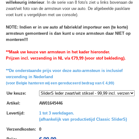
willekeurig interieur
. In de serie van 8 foto's ziet u links bovenaan de
zwart/wit foto van de armsteun voor uw auto. De afgebeelde pasklare
voet kunt u vergelijken met uw console).
NOTE: Indien er in uw auto af fabriek/af importeur een (te korte)
armsteun gemonteerd is dan kunt u onze armsteun daar NIET op
monteren!!!
**Maak uw keuze van armsteun in het kader hieronder.
Prijzen incl. verzending in NL v/a €79,99 (voor stof bekleding).
**De onderstaande prijs voor deze auto-armsteun is inclusief
verzending in Nederland
(voor Belgie hanteren wij een gereduceerd bedrag van € 4,99)
Uw keuze
:
Artikel
:
AW01645446
Levertijd
:
1 tot 3 werkdagen.
(afhankelijk van productietijd Classic SliderS)
Verzendkosten
:
0