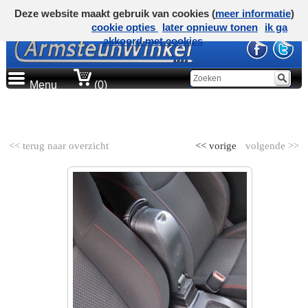
Deze website maakt gebruik van cookies (
meer informatie
)
cookie opties
later opnieuw tonen
ik ga
akkoord met cookies
Menu
(0)
AUTOMERK
<< terug naar overzicht
<< vorige
volgende >>