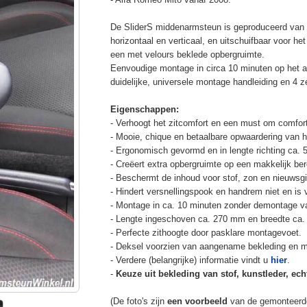
De SliderS middenarmsteun is geproduceerd van s
horizontaal en verticaal, en uitschuifbaar voor h
een met velours beklede opbergruimte.
Eenvoudige montage in circa 10 minuten op het a
duidelijke, universele montage handleiding en 4 z
Eigenschappen:
- Verhoogt het zitcomfort en een must om comfort
- Mooie, chique en betaalbare opwaardering van he
- Ergonomisch gevormd en in lengte richting ca. 
- Creëert extra opbergruimte op een makkelijk ber
- Beschermt de inhoud voor stof, zon en nieuwsgi
- Hindert versnellingspook en handrem niet en is v
- Montage in ca. 10 minuten zonder demontage va
- Lengte ingeschoven ca. 270 mm en breedte ca.
- Perfecte zithoogte door pasklare montagevoet.
- Deksel voorzien van aangename bekleding en m
- Verdere (belangrijke) informatie vindt u
hier
.
-
Keuze uit bekleding van stof, kunstleder, echt
(De foto's zijn
een voorbeeld
van de gemonteerd