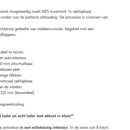
terk hoogwaardig zwart ABS kunststof. Is opklapbaar,
et vinden van de perfecte zithouding. De armsteun is voorzien van
chterste gedeelte van middenconsole, begeleid met een
elftappers.
abel te reizen.
t auto-interieur.
50 mm uitschuifbaar.
eikbare plek.
erige blikken.
erticaal opklapbaar.
n de stoelen.
 110 mm (bovendeel).
agneetsluiting.
 leder en echt leder met stiksel in kleur**
e armsteun
in een willekeurig interieur
. In de serie van 8 foto's