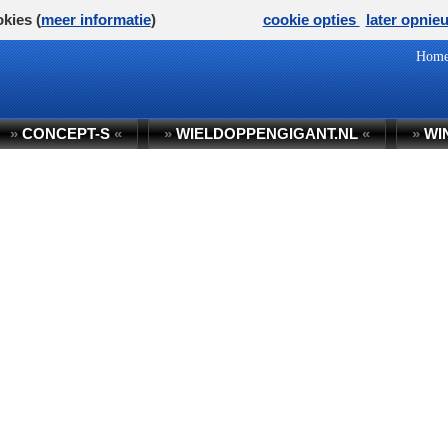
kies (
meer informatie
)
cookie opties
later opnie
Hom
»
CONCEPT-S
«
»
WIELDOPPENGIGANT.NL
«
»
WI