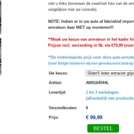
ziet u links bovenaan de zwart/wit foto van de a
vergelijken met uw console).
NOTE: Indien er in uw auto af fabriek/af impo
armsteun daar NIET op monteren!!!
**Maak uw keuze van armsteun in het kader hi
Prijzen incl. verzending in NL v/a €79,99 (voor
**De onderstaande prijs voor deze auto-armste
(voor Belgie hanteren wij een gereduceerd bedrag 
Uw keuze
:
Artikel
:
AW0164544L
Levertijd
:
1 tot 3 werkdagen.
(afhankelijk van productie
Verzendkosten
:
0
€ 99,99
Prijs:
BESTEL