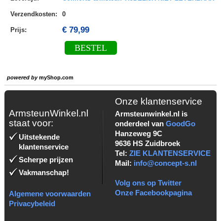
Verzendkosten
:
0
€ 79,99
Prijs:
BESTEL
powered by
myShop.com
Onze klantenservice
ArmsteunWinkel.nl
Armsteunwinkel.nl is
staat voor:
onderdeel van
GoodGo
Hanzeweg 9C
Uitstekende
9636 HS Zuidbroek
klantenservice
Tel:
ZIE KLANTENSERVICE
Scherpe prijzen
Mail:
info@concept-s.nl
Vakmanschap!
Volg ons op Twitter
Onze Facebookpagina
Algemene voorwaarden
Privacybeleid