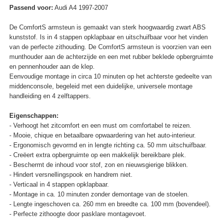
Passend voor:
Audi A4 1997-2007
De ComfortS armsteun is gemaakt van sterk hoogwaardig zwart ABS
kunststof. Is in 4 stappen opklapbaar en uitschuifbaar voor het vinden
van de perfecte zithouding. De ComfortS armsteun is voorzien van een
munthouder aan de achterzijde en een met rubber beklede opbergruimte
en pennenhouder aan de klep.
Eenvoudige montage in circa 10 minuten op het achterste gedeelte van
middenconsole, begeleid met een duidelijke, universele montage
handleiding en 4 zelftappers.
Eigenschappen:
- Verhoogt het zitcomfort en een must om comfortabel te reizen.
- Mooie, chique en betaalbare opwaardering van het auto-interieur.
- Ergonomisch gevormd en in lengte richting ca. 50 mm uitschuifbaar.
- Creëert extra opbergruimte op een makkelijk bereikbare plek.
- Beschermt de inhoud voor stof, zon en nieuwsgierige blikken.
- Hindert versnellingspook en handrem niet.
- Verticaal in 4 stappen opklapbaar.
- Montage in ca. 10 minuten zonder demontage van de stoelen.
- Lengte ingeschoven ca. 260 mm en breedte ca. 100 mm (bovendeel).
- Perfecte zithoogte door pasklare montagevoet.