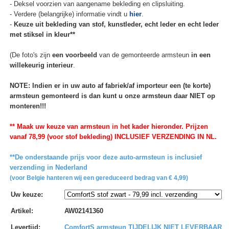
- Deksel voorzien van aangename bekleding en clipsluiting.
- Verdere (belangrijke) informatie vindt u
hier
.
-
Keuze uit bekleding van stof, kunstleder, echt leder en echt leder
met stiksel in kleur**
(De foto's zijn
een voorbeeld
van de gemonteerde armsteun
in een
willekeurig interieur
.
NOTE: Indien er in uw auto af fabriek/af importeur een (te korte)
armsteun gemonteerd is dan kunt u onze armsteun daar NIET op
monteren!!!
** Maak uw keuze van armsteun in het kader hieronder. Prijzen
vanaf 78,99 (voor stof bekleding) INCLUSIEF VERZENDING IN NL.
**De onderstaande prijs voor deze auto-armsteun is inclusief
verzending in Nederland
(voor Belgie hanteren wij een gereduceerd bedrag van € 4,99)
Uw keuze
:
Artikel
:
AW02141360
Levertijd
:
ComfortS armsteun TIJDELIJK NIET LEVERBAAR