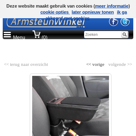
Deze website maakt gebruik van cookies (
meer informatie
)
cookie opties
later opnieuw tonen
ik ga
akkoord met cookies
Menu
(0)
AUTOMERK
<< terug naar overzicht
<< vorige
volgende >>