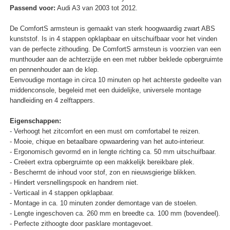
Passend voor:
Audi A3 van 2003 tot 2012.
De ComfortS armsteun is gemaakt van sterk hoogwaardig zwart ABS
kunststof. Is in 4 stappen opklapbaar en uitschuifbaar voor het vinden
van de perfecte zithouding. De ComfortS armsteun is voorzien van een
munthouder aan de achterzijde en een met rubber beklede opbergruimte
en pennenhouder aan de klep.
Eenvoudige montage in circa 10 minuten op het achterste gedeelte van
middenconsole, begeleid met een duidelijke, universele montage
handleiding en 4 zelftappers.
Eigenschappen:
- Verhoogt het zitcomfort en een must om comfortabel te reizen.
- Mooie, chique en betaalbare opwaardering van het auto-interieur.
- Ergonomisch gevormd en in lengte richting ca. 50 mm uitschuifbaar.
- Creëert extra opbergruimte op een makkelijk bereikbare plek.
- Beschermt de inhoud voor stof, zon en nieuwsgierige blikken.
- Hindert versnellingspook en handrem niet.
- Verticaal in 4 stappen opklapbaar.
- Montage in ca. 10 minuten zonder demontage van de stoelen.
- Lengte ingeschoven ca. 260 mm en breedte ca. 100 mm (bovendeel).
- Perfecte zithoogte door pasklare montagevoet.