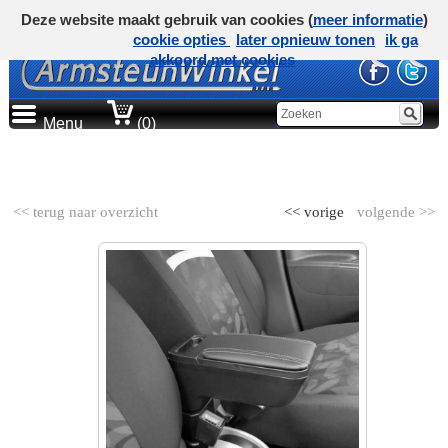
Deze website maakt gebruik van cookies (
meer informatie
)
cookie opties
later opnieuw tonen
ik ga
akkoord met cookies
Menu
(0)
AUTOMERK
<< terug naar overzicht
<< vorige
volgende >>