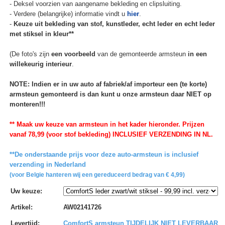
- Deksel voorzien van aangename bekleding en clipsluiting.
- Verdere (belangrijke) informatie vindt u
hier
.
-
Keuze uit bekleding van stof, kunstleder, echt leder en echt leder
met stiksel in kleur**
(De foto's zijn
een voorbeeld
van de gemonteerde armsteun
in een
willekeurig interieur
.
NOTE: Indien er in uw auto af fabriek/af importeur een (te korte)
armsteun gemonteerd is dan kunt u onze armsteun daar NIET op
monteren!!!
** Maak uw keuze van armsteun in het kader hieronder. Prijzen
vanaf 78,99 (voor stof bekleding) INCLUSIEF VERZENDING IN NL.
**De onderstaande prijs voor deze auto-armsteun is inclusief
verzending in Nederland
(voor Belgie hanteren wij een gereduceerd bedrag van € 4,99)
Uw keuze
:
Artikel
:
AW02141726
Levertijd
:
ComfortS armsteun TIJDELIJK NIET LEVERBAAR