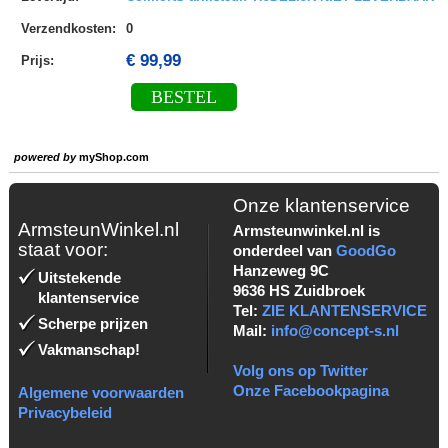
Verzendkosten
:
0
€ 99,99
Prijs:
BESTEL
powered by
myShop.com
Onze klantenservice
ArmsteunWinkel.nl
Armsteunwinkel.nl is
staat voor:
onderdeel van
GoodGo
Hanzeweg 9C
Uitstekende
9636 HS Zuidbroek
klantenservice
Tel:
ZIE KLANTENSERVICE
Scherpe prijzen
Mail:
info@concept-s.nl
Vakmanschap!
Volg ons op Twitter
Onze Facebookpagina
Algemene voorwaarden
Privacybeleid