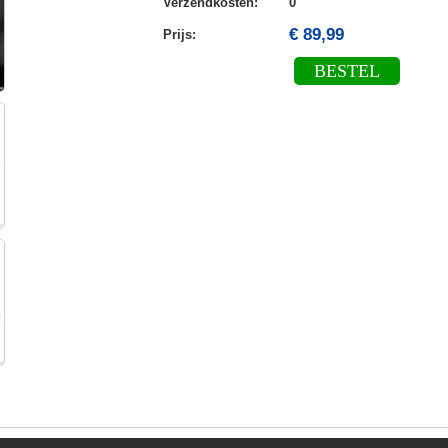
Verzendkosten
:
0
€ 89,99
Prijs:
BESTEL