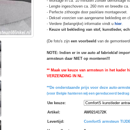
- Montage in ca. 10 minuten zonder demontage va
- Lengte ingeschoven ca. 260 mm en breedte ca.
- Perfecte zithoogte door pasklare montagevoet.
- Deksel voorzien van aangename bekleding en cli
- Verdere (belangrijke) informatie vindt u
hier
.
-
Keuze uit bekleding van stof, kunstleder, echt
(De foto's zijn
een voorbeeld
van de gemonteerd
NOTE: Indien er in uw auto af fabriek/af impo
armsteun daar NIET op monteren!!!
** Maak uw keuze van armsteun in het kader hi
VERZENDING IN NL.
**De onderstaande prijs voor deze auto-armste
(voor Belgie hanteren wij een gereduceerd bedrag 
Uw keuze
:
Artikel
:
AW0214172K
Levertijd
:
ComfortS armsteun TIJ