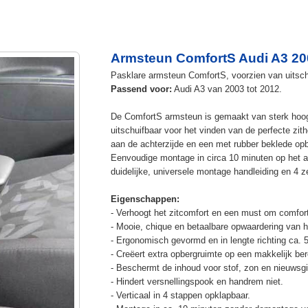
Armsteun ComfortS Audi A3 20
Pasklare armsteun ComfortS, voorzien van uitschu
Passend voor:
Audi A3 van 2003 tot 2012.
De ComfortS armsteun is gemaakt van sterk hoog
uitschuifbaar voor het vinden van de perfecte z
aan de achterzijde en een met rubber beklede op
Eenvoudige montage in circa 10 minuten op het a
duidelijke, universele montage handleiding en 4 z
Eigenschappen:
- Verhoogt het zitcomfort en een must om comfort
- Mooie, chique en betaalbare opwaardering van he
- Ergonomisch gevormd en in lengte richting ca. 
- Creëert extra opbergruimte op een makkelijk ber
- Beschermt de inhoud voor stof, zon en nieuwsgi
- Hindert versnellingspook en handrem niet.
- Verticaal in 4 stappen opklapbaar.