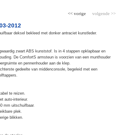
<< vorige
volgende >>
03-2012
ifbaar deksel bekleed met donker antraciet kunstleder.
waardig zwart ABS kunststof. Is in 4 stappen opklapbaar en
ithouding. De ComfortS armsteun is voorzien van een munthouder
bergruimte en pennenhouder aan de klep.
chterste gedeelte van middenconsole, begeleid met een
elftappers.
abel te reizen.
t auto-interieur.
50 mm uitschuifbaar.
eikbare plek.
erige blikken.