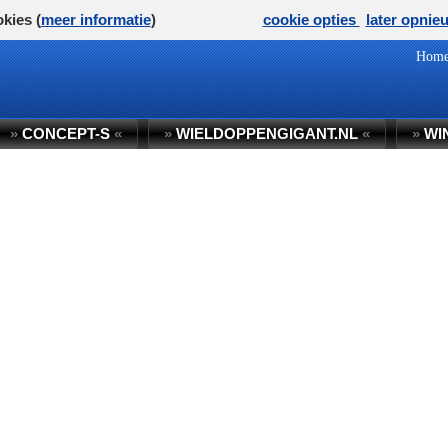
kies (
meer informatie
)
cookie opties
later opnie
Hom
»
CONCEPT-S
«
»
WIELDOPPENGIGANT.NL
«
»
WI