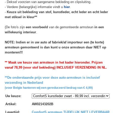
- Deksel voorzien van aangename bekleding en clipsluiting.
- Verdere (belangrijke) informatie vindt u
hier
.
-
Keuze uit bekleding van stof, kunstleder, echt leder en echt leder
met stiksel in kleur**
(De foto's zijn
een voorbeeld
van de gemonteerde armsteun
in een
willekeurig interieur
.
NOTE: Indien er in uw auto af fabriek/af importeur een (te korte)
armsteun gemonteerd is dan kunt u onze armsteun daar NIET op
monteren!!!
** Maak uw keuze van armsteun in het kader hieronder. Prijzen
vanaf 78,99 (voor stof bekleding) INCLUSIEF VERZENDING IN NL.
**De onderstaande prijs voor deze auto-armsteun is inclusief
verzending in Nederland
(voor Belgie hanteren wij een gereduceerd bedrag van € 4,99)
Uw keuze
:
Artikel
:
AW02143202B
Levertijd
:
ComfortS armsteun TIJDELIJK NIET LEVERBAAR