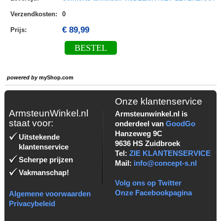
Verzendkosten
:
0
€ 89,99
Prijs:
BESTEL
powered by
myShop.com
Onze klantenservice
ArmsteunWinkel.nl
Armsteunwinkel.nl is
staat voor:
onderdeel van
GoodGo
Hanzeweg 9C
Uitstekende
9636 HS Zuidbroek
klantenservice
Tel:
ZIE KLANTENSERVICE
Scherpe prijzen
Mail:
info@concept-s.nl
Vakmanschap!
Volg ons op Twitter
Onze Facebookpagina
Algemene voorwaarden
Privacybeleid