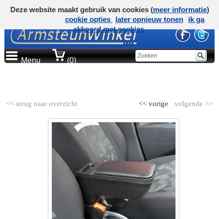
Deze website maakt gebruik van cookies (
meer informatie
)
cookie opties
later opnieuw tonen
ik ga
akkoord met cookies
Menu
(0)
AUTOMERK
<< terug naar overzicht
<< vorige
volgende >>