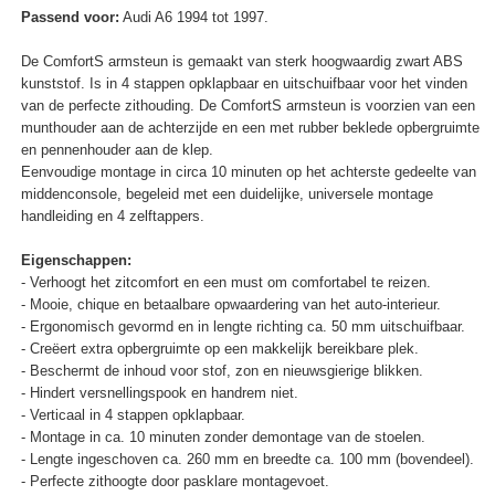
Passend voor:
Audi A6 1994 tot 1997.
De ComfortS armsteun is gemaakt van sterk hoogwaardig zwart ABS
kunststof. Is in 4 stappen opklapbaar en uitschuifbaar voor het vinden
van de perfecte zithouding. De ComfortS armsteun is voorzien van een
munthouder aan de achterzijde en een met rubber beklede opbergruimte
en pennenhouder aan de klep.
Eenvoudige montage in circa 10 minuten op het achterste gedeelte van
middenconsole, begeleid met een duidelijke, universele montage
handleiding en 4 zelftappers.
Eigenschappen:
- Verhoogt het zitcomfort en een must om comfortabel te reizen.
- Mooie, chique en betaalbare opwaardering van het auto-interieur.
- Ergonomisch gevormd en in lengte richting ca. 50 mm uitschuifbaar.
- Creëert extra opbergruimte op een makkelijk bereikbare plek.
- Beschermt de inhoud voor stof, zon en nieuwsgierige blikken.
- Hindert versnellingspook en handrem niet.
- Verticaal in 4 stappen opklapbaar.
- Montage in ca. 10 minuten zonder demontage van de stoelen.
- Lengte ingeschoven ca. 260 mm en breedte ca. 100 mm (bovendeel).
- Perfecte zithoogte door pasklare montagevoet.