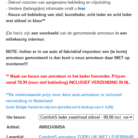
- Deksel voorzien van aangename bekleding en clipsluiting.
- Verdere (belangrijke) informatie vindt u
hier
.
-
Keuze uit bekleding van stof, kunstleder, echt leder en echt leder
met stiksel in kleur**
(De foto's zijn
een voorbeeld
van de gemonteerde armsteun
in een
willekeurig interieur
.
NOTE: Indien er in uw auto af fabriek/af importeur een (te korte)
armsteun gemonteerd is dan kunt u onze armsteun daar NIET op
monteren!!!
** Maak uw keuze van armsteun in het kader hieronder. Prijzen
vanaf 78,99 (voor stof bekleding) INCLUSIEF VERZENDING IN NL.
**De onderstaande prijs voor deze auto-armsteun is inclusief
verzending in Nederland
(voor Belgie hanteren wij een gereduceerd bedrag van € 4,99)
Uw keuze
:
Artikel
:
AW02143605A
Levertijd
:
ComfortS armsteun TIJDELIJK NIET LEVERBAAR