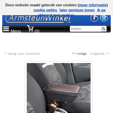
Deze website maakt gebruik van cookies (
meer informatie
)
cookie opties
later opnieuw tonen
ik ga
akkoord met cookies
Menu
(0)
AUTOMERK
<< terug naar overzicht
<< vorige
volgende >>