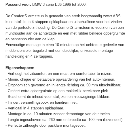
Passend voor:
BMW 3 serie E36 1996 tot 2000.
De ComfortS armsteun is gemaakt van sterk hoogwaardig zwart ABS
kunststof. Is in 4 stappen opklapbaar en uitschuifbaar voor het vinden
van de perfecte zithouding. De ComfortS armsteun is voorzien van een
munthouder aan de achterzijde en een met rubber beklede opbergruimte
en pennenhouder aan de klep.
Eenvoudige montage in circa 10 minuten op het achterste gedeelte van
middenconsole, begeleid met een duidelijke, universele montage
handleiding en 4 zelftappers.
Eigenschappen:
- Verhoogt het zitcomfort en een must om comfortabel te reizen.
- Mooie, chique en betaalbare opwaardering van het auto-interieur.
- Ergonomisch gevormd en in lengte richting ca. 50 mm uitschuifbaar.
- Creëert extra opbergruimte op een makkelijk bereikbare plek.
- Beschermt de inhoud voor stof, zon en nieuwsgierige blikken.
- Hindert versnellingspook en handrem niet.
- Verticaal in 4 stappen opklapbaar.
- Montage in ca. 10 minuten zonder demontage van de stoelen.
- Lengte ingeschoven ca. 260 mm en breedte ca. 100 mm (bovendeel).
- Perfecte zithoogte door pasklare montagevoet.