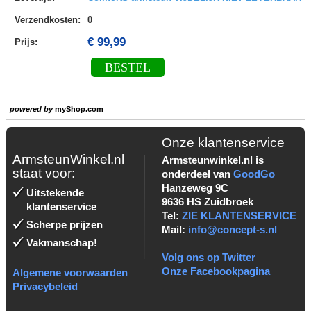
Verzendkosten
:
0
€ 99,99
Prijs:
BESTEL
powered by
myShop.com
Onze klantenservice
ArmsteunWinkel.nl
Armsteunwinkel.nl is
staat voor:
onderdeel van
GoodGo
Hanzeweg 9C
Uitstekende
9636 HS Zuidbroek
klantenservice
Tel:
ZIE KLANTENSERVICE
Scherpe prijzen
Mail:
info@concept-s.nl
Vakmanschap!
Volg ons op Twitter
Onze Facebookpagina
Algemene voorwaarden
Privacybeleid