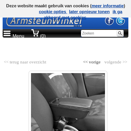
Deze website maakt gebruik van cookies (
meer informatie
)
cookie opties
later opnieuw tonen
ik ga
akkoord met cookies
Menu
(0)
AUTOMERK
<< terug naar overzicht
<< vorige
volgende >>