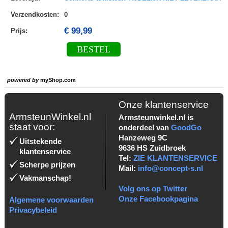
Verzendkosten
:
0
€ 99,99
Prijs:
BESTEL
powered by
myShop.com
Onze klantenservice
ArmsteunWinkel.nl
Armsteunwinkel.nl is
staat voor:
onderdeel van
GoodGo
Hanzeweg 9C
Uitstekende
9636 HS Zuidbroek
klantenservice
Tel:
ZIE KLANTENSERVICE
Scherpe prijzen
Mail:
info@concept-s.nl
Vakmanschap!
Volg ons op Twitter
Onze Facebookpagina
Algemene voorwaarden
Privacybeleid