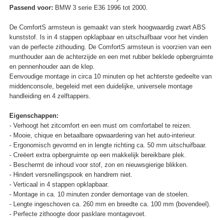
Passend voor:
BMW 3 serie E36 1996 tot 2000.
De ComfortS armsteun is gemaakt van sterk hoogwaardig zwart ABS
kunststof. Is in 4 stappen opklapbaar en uitschuifbaar voor het vinden
van de perfecte zithouding. De ComfortS armsteun is voorzien van een
munthouder aan de achterzijde en een met rubber beklede opbergruimte
en pennenhouder aan de klep.
Eenvoudige montage in circa 10 minuten op het achterste gedeelte van
middenconsole, begeleid met een duidelijke, universele montage
handleiding en 4 zelftappers.
Eigenschappen:
- Verhoogt het zitcomfort en een must om comfortabel te reizen.
- Mooie, chique en betaalbare opwaardering van het auto-interieur.
- Ergonomisch gevormd en in lengte richting ca. 50 mm uitschuifbaar.
- Creëert extra opbergruimte op een makkelijk bereikbare plek.
- Beschermt de inhoud voor stof, zon en nieuwsgierige blikken.
- Hindert versnellingspook en handrem niet.
- Verticaal in 4 stappen opklapbaar.
- Montage in ca. 10 minuten zonder demontage van de stoelen.
- Lengte ingeschoven ca. 260 mm en breedte ca. 100 mm (bovendeel).
- Perfecte zithoogte door pasklare montagevoet.