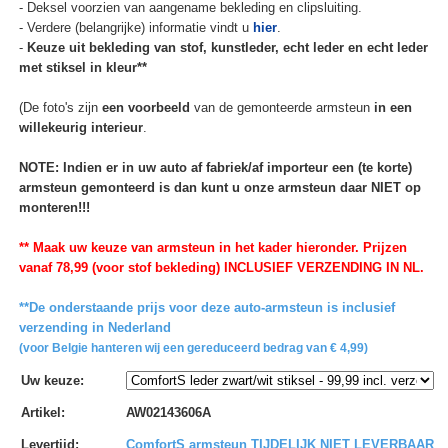
- Deksel voorzien van aangename bekleding en clipsluiting.
- Verdere (belangrijke) informatie vindt u
hier
.
-
Keuze uit bekleding van stof, kunstleder, echt leder en echt leder
met stiksel in kleur**
(De foto's zijn
een voorbeeld
van de gemonteerde armsteun
in een
willekeurig interieur
.
NOTE: Indien er in uw auto af fabriek/af importeur een (te korte)
armsteun gemonteerd is dan kunt u onze armsteun daar NIET op
monteren!!!
** Maak uw keuze van armsteun in het kader hieronder. Prijzen
vanaf 78,99 (voor stof bekleding) INCLUSIEF VERZENDING IN NL.
**De onderstaande prijs voor deze auto-armsteun is inclusief
verzending in Nederland
(voor Belgie hanteren wij een gereduceerd bedrag van € 4,99)
Uw keuze
:
Artikel
:
AW02143606A
Levertijd
:
ComfortS armsteun TIJDELIJK NIET LEVERBAAR