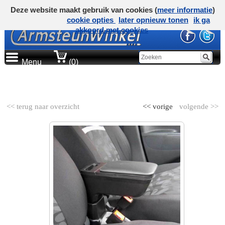
Deze website maakt gebruik van cookies (
meer informatie
)
cookie opties
later opnieuw tonen
ik ga
akkoord met cookies
Menu
(0)
AUTOMERK
<< terug naar overzicht
<< vorige
volgende >>