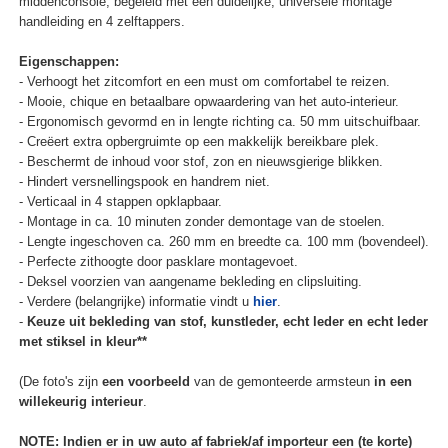
middenconsole, begeleid met een duidelijke, universele montage
handleiding en 4 zelftappers.
Eigenschappen:
- Verhoogt het zitcomfort en een must om comfortabel te reizen.
- Mooie, chique en betaalbare opwaardering van het auto-interieur.
- Ergonomisch gevormd en in lengte richting ca. 50 mm uitschuifbaar.
- Creëert extra opbergruimte op een makkelijk bereikbare plek.
- Beschermt de inhoud voor stof, zon en nieuwsgierige blikken.
- Hindert versnellingspook en handrem niet.
- Verticaal in 4 stappen opklapbaar.
- Montage in ca. 10 minuten zonder demontage van de stoelen.
- Lengte ingeschoven ca. 260 mm en breedte ca. 100 mm (bovendeel).
- Perfecte zithoogte door pasklare montagevoet.
- Deksel voorzien van aangename bekleding en clipsluiting.
- Verdere (belangrijke) informatie vindt u
hier
.
-
Keuze uit bekleding van stof, kunstleder, echt leder en echt leder
met stiksel in kleur**
(De foto's zijn
een voorbeeld
van de gemonteerde armsteun
in een
willekeurig interieur
.
NOTE: Indien er in uw auto af fabriek/af importeur een (te korte)