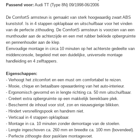
Passend voor:
Audi TT (Type 8N) 09/1998-06/2006
De ComfortS armsteun is gemaakt van sterk hoogwaardig zwart ABS
kunststof. Is in 4 stappen opklapbaar en uitschuifbaar voor het vinden
van de perfecte zithouding. De ComfortS armsteun is voorzien van een
munthouder aan de achterzijde en een met rubber beklede opbergruimte
en pennenhouder aan de klep.
Eenvoudige montage in circa 10 minuten op het achterste gedeelte van
middenconsole, begeleid met een duidelijke, universele montage
handleiding en 4 zelftappers.
Eigenschappen:
- Verhoogt het zitcomfort en een must om comfortabel te reizen.
- Mooie, chique en betaalbare opwaardering van het auto-interieur.
- Ergonomisch gevormd en in lengte richting ca. 50 mm uitschuifbaar.
- Creëert extra opbergruimte op een makkelijk bereikbare plek.
- Beschermt de inhoud voor stof, zon en nieuwsgierige blikken.
- Hindert versnellingspook en handrem niet.
- Verticaal in 4 stappen opklapbaar.
- Montage in ca. 10 minuten zonder demontage van de stoelen.
- Lengte ingeschoven ca. 260 mm en breedte ca. 100 mm (bovendeel).
- Perfecte zithoogte door pasklare montagevoet.