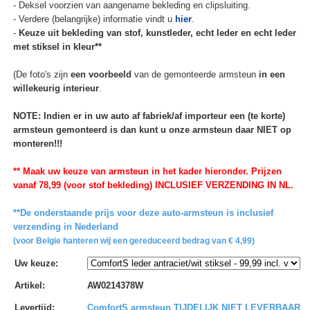
- Deksel voorzien van aangename bekleding en clipsluiting.
- Verdere (belangrijke) informatie vindt u
hier
.
-
Keuze uit bekleding van stof, kunstleder, echt leder en echt leder
met stiksel in kleur**
(De foto's zijn
een voorbeeld
van de gemonteerde armsteun
in een
willekeurig interieur
.
NOTE: Indien er in uw auto af fabriek/af importeur een (te korte)
armsteun gemonteerd is dan kunt u onze armsteun daar NIET op
monteren!!!
** Maak uw keuze van armsteun in het kader hieronder. Prijzen
vanaf 78,99 (voor stof bekleding) INCLUSIEF VERZENDING IN NL.
**De onderstaande prijs voor deze auto-armsteun is inclusief
verzending in Nederland
(voor Belgie hanteren wij een gereduceerd bedrag van € 4,99)
Uw keuze
:
Artikel
:
AW0214378W
Levertijd
:
ComfortS armsteun TIJDELIJK NIET LEVERBAAR