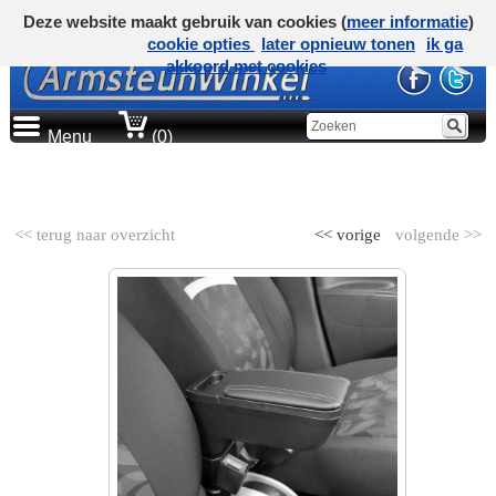
Deze website maakt gebruik van cookies (
meer informatie
)
cookie opties
later opnieuw tonen
ik ga
akkoord met cookies
Menu
(0)
AUTOMERK
<< terug naar overzicht
<< vorige
volgende >>