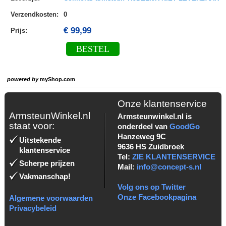
Verzendkosten
:
0
€ 99,99
Prijs:
BESTEL
powered by
myShop.com
Onze klantenservice
ArmsteunWinkel.nl
Armsteunwinkel.nl is
staat voor:
onderdeel van
GoodGo
Hanzeweg 9C
Uitstekende
9636 HS Zuidbroek
klantenservice
Tel:
ZIE KLANTENSERVICE
Scherpe prijzen
Mail:
info@concept-s.nl
Vakmanschap!
Volg ons op Twitter
Onze Facebookpagina
Algemene voorwaarden
Privacybeleid