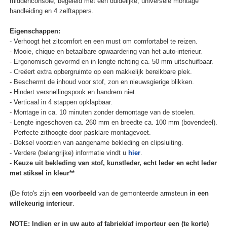
middenconsole, begeleid met een duidelijke, universele montage
handleiding en 4 zelftappers.
Eigenschappen:
- Verhoogt het zitcomfort en een must om comfortabel te reizen.
- Mooie, chique en betaalbare opwaardering van het auto-interieur.
- Ergonomisch gevormd en in lengte richting ca. 50 mm uitschuifbaar.
- Creëert extra opbergruimte op een makkelijk bereikbare plek.
- Beschermt de inhoud voor stof, zon en nieuwsgierige blikken.
- Hindert versnellingspook en handrem niet.
- Verticaal in 4 stappen opklapbaar.
- Montage in ca. 10 minuten zonder demontage van de stoelen.
- Lengte ingeschoven ca. 260 mm en breedte ca. 100 mm (bovendeel).
- Perfecte zithoogte door pasklare montagevoet.
- Deksel voorzien van aangename bekleding en clipsluiting.
- Verdere (belangrijke) informatie vindt u
hier
.
-
Keuze uit bekleding van stof, kunstleder, echt leder en echt leder
met stiksel in kleur**
(De foto's zijn
een voorbeeld
van de gemonteerde armsteun
in een
willekeurig interieur
.
NOTE: Indien er in uw auto af fabriek/af importeur een (te korte)