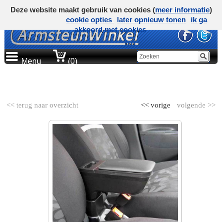
Deze website maakt gebruik van cookies (
meer informatie
)
cookie opties
later opnieuw tonen
ik ga
akkoord met cookies
Menu
(0)
AUTOMERK
<< terug naar overzicht
<< vorige
volgende >>