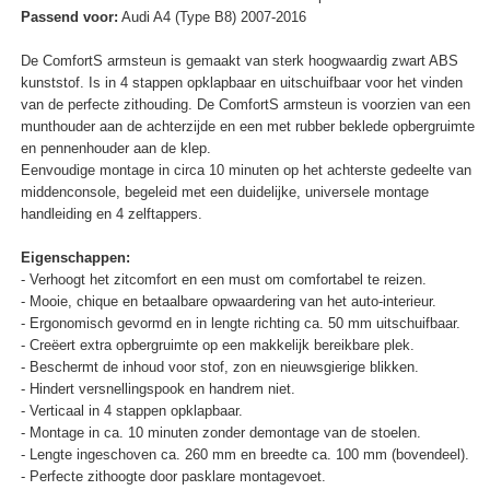
Passend voor:
Audi A4 (Type B8) 2007-2016
De ComfortS armsteun is gemaakt van sterk hoogwaardig zwart ABS
kunststof. Is in 4 stappen opklapbaar en uitschuifbaar voor het vinden
van de perfecte zithouding. De ComfortS armsteun is voorzien van een
munthouder aan de achterzijde en een met rubber beklede opbergruimte
en pennenhouder aan de klep.
Eenvoudige montage in circa 10 minuten op het achterste gedeelte van
middenconsole, begeleid met een duidelijke, universele montage
handleiding en 4 zelftappers.
Eigenschappen:
- Verhoogt het zitcomfort en een must om comfortabel te reizen.
- Mooie, chique en betaalbare opwaardering van het auto-interieur.
- Ergonomisch gevormd en in lengte richting ca. 50 mm uitschuifbaar.
- Creëert extra opbergruimte op een makkelijk bereikbare plek.
- Beschermt de inhoud voor stof, zon en nieuwsgierige blikken.
- Hindert versnellingspook en handrem niet.
- Verticaal in 4 stappen opklapbaar.
- Montage in ca. 10 minuten zonder demontage van de stoelen.
- Lengte ingeschoven ca. 260 mm en breedte ca. 100 mm (bovendeel).
- Perfecte zithoogte door pasklare montagevoet.