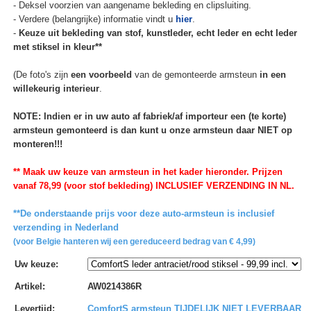
- Deksel voorzien van aangename bekleding en clipsluiting.
- Verdere (belangrijke) informatie vindt u
hier
.
-
Keuze uit bekleding van stof, kunstleder, echt leder en echt leder
met stiksel in kleur**
(De foto's zijn
een voorbeeld
van de gemonteerde armsteun
in een
willekeurig interieur
.
NOTE: Indien er in uw auto af fabriek/af importeur een (te korte)
armsteun gemonteerd is dan kunt u onze armsteun daar NIET op
monteren!!!
** Maak uw keuze van armsteun in het kader hieronder. Prijzen
vanaf 78,99 (voor stof bekleding) INCLUSIEF VERZENDING IN NL.
**De onderstaande prijs voor deze auto-armsteun is inclusief
verzending in Nederland
(voor Belgie hanteren wij een gereduceerd bedrag van € 4,99)
Uw keuze
:
Artikel
:
AW0214386R
Levertijd
:
ComfortS armsteun TIJDELIJK NIET LEVERBAAR