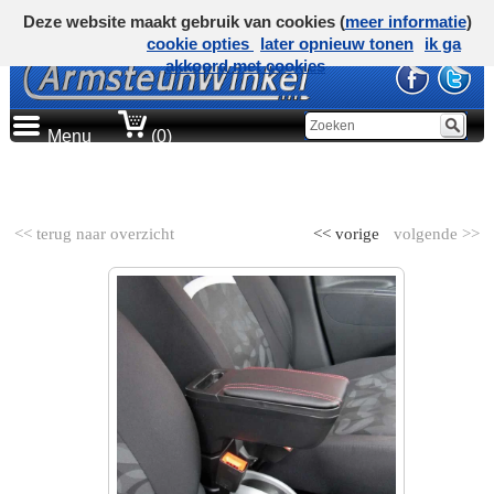
Deze website maakt gebruik van cookies (
meer informatie
)
cookie opties
later opnieuw tonen
ik ga
akkoord met cookies
Menu
(0)
AUTOMERK
<< terug naar overzicht
<< vorige
volgende >>