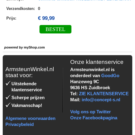
Verzendkosten
:
0
€ 99,99
Prijs:
BESTEL
powered by
myShop.com
Onze klantenservice
ArmsteunWinkel.nl
Armsteunwinkel.nl is
staat voor:
onderdeel van
GoodGo
Hanzeweg 9C
Uitstekende
9636 HS Zuidbroek
klantenservice
Tel:
ZIE KLANTENSERVICE
Scherpe prijzen
Mail:
info@concept-s.nl
Vakmanschap!
Volg ons op Twitter
Onze Facebookpagina
Algemene voorwaarden
Privacybeleid