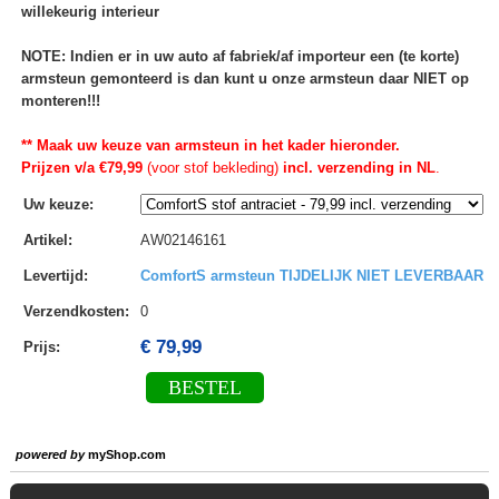
willekeurig interieur
NOTE: Indien er in uw auto af fabriek/af importeur een (te korte)
armsteun gemonteerd is dan kunt u onze armsteun daar NIET op
monteren!!!
** Maak uw keuze van armsteun in het kader hieronder.
Prijzen v/a €79,99
(voor stof bekleding)
incl. verzending in NL
.
Uw keuze
:
Artikel
:
AW02146161
Levertijd
:
ComfortS armsteun TIJDELIJK NIET LEVERBAAR
Verzendkosten
:
0
€ 79,99
Prijs:
BESTEL
powered by
myShop.com