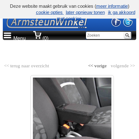
Deze website maakt gebruik van cookies (
meer informatie
)
cookie opties
later opnieuw tonen
ik ga akkoord
met cookies
Menu
(0)
AUTOMERK
<< terug naar overzicht
<< vorige
volgende >>