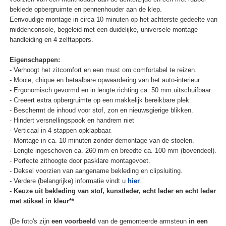
beklede opbergruimte en pennenhouder aan de klep.
Eenvoudige montage in circa 10 minuten op het achterste gedeelte van
middenconsole, begeleid met een duidelijke, universele montage
handleiding en 4 zelftappers.
Eigenschappen:
- Verhoogt het zitcomfort en een must om comfortabel te reizen.
- Mooie, chique en betaalbare opwaardering van het auto-interieur.
- Ergonomisch gevormd en in lengte richting ca. 50 mm uitschuifbaar.
- Creëert extra opbergruimte op een makkelijk bereikbare plek.
- Beschermt de inhoud voor stof, zon en nieuwsgierige blikken.
- Hindert versnellingspook en handrem niet
- Verticaal in 4 stappen opklapbaar.
- Montage in ca. 10 minuten zonder demontage van de stoelen.
- Lengte ingeschoven ca. 260 mm en breedte ca. 100 mm (bovendeel).
- Perfecte zithoogte door pasklare montagevoet.
- Deksel voorzien van aangename bekleding en clipsluiting.
- Verdere (belangrijke) informatie vindt u
hier
.
-
Keuze uit bekleding van stof, kunstleder, echt leder en echt leder
met stiksel in kleur**
(De foto's zijn
een voorbeeld
van de gemonteerde armsteun
in een