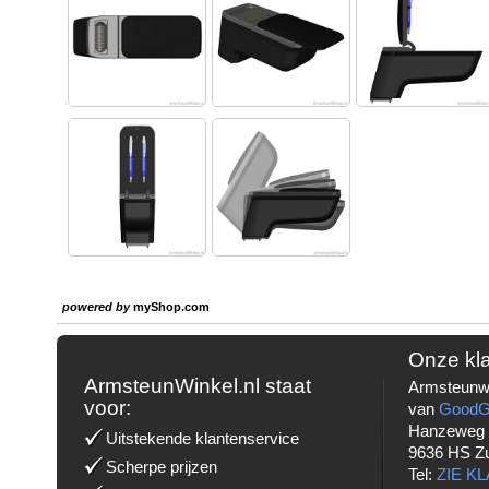
powered by
myShop.com
Onze kl
ArmsteunWinkel.nl staat
Armsteunwi
voor:
van
Good
Hanzeweg
Uitstekende klantenservice
9636 HS Z
Scherpe prijzen
Tel:
ZIE K