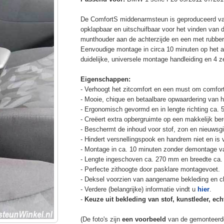
De ComfortS middenarmsteun is geproduceerd v
opklapbaar en uitschuifbaar voor het vinden van 
munthouder aan de achterzijde en een met rubbe
Eenvoudige montage in circa 10 minuten op het a
duidelijke, universele montage handleiding en 4 z
Eigenschappen:
- Verhoogt het zitcomfort en een must om comfort
- Mooie, chique en betaalbare opwaardering van he
- Ergonomisch gevormd en in lengte richting ca. 
- Creëert extra opbergruimte op een makkelijk ber
- Beschermt de inhoud voor stof, zon en nieuwsgi
- Hindert versnellingspook en handrem niet en is v
- Montage in ca. 10 minuten zonder demontage va
- Lengte ingeschoven ca. 270 mm en breedte ca.
- Perfecte zithoogte door pasklare montagevoet.
- Deksel voorzien van aangename bekleding en cli
- Verdere (belangrijke) informatie vindt u
hier
.
-
Keuze uit bekleding van stof, kunstleder, echt
(De foto's zijn
een voorbeeld
van de gemonteerd