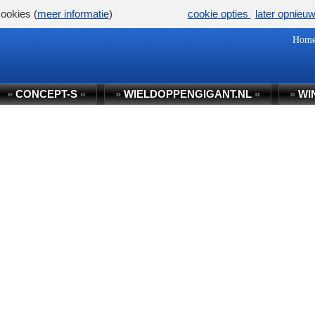
ookies (
meer informatie
)
cookie opties
later opnieu
Hom
»
CONCEPT-S
«
»
WIELDOPPENGIGANT.NL
«
»
WI