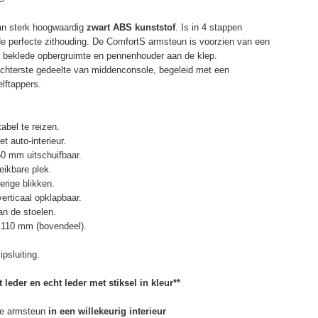
an sterk hoogwaardig
zwart ABS kunststof
. Is in 4 stappen
de perfecte zithouding. De ComfortS armsteun is voorzien van een
r beklede opbergruimte en pennenhouder aan de klep.
chterste gedeelte van middenconsole, begeleid met een
elftappers.
abel te reizen.
t auto-interieur.
50 mm uitschuifbaar.
eikbare plek.
erige blikken.
erticaal opklapbaar.
n de stoelen.
 110 mm (bovendeel).
psluiting.
 leder en echt leder met stiksel in kleur**
e armsteun
in een willekeurig interieur