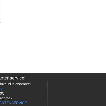
antenservice
nkel.nl is onderdeel
Go
 9C
uidbroek
LANTENSERVICE