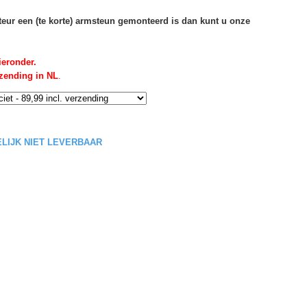
rteur een (te korte) armsteun gemonteerd is dan kunt u onze
ieronder.
rzending in NL
.
DELIJK NIET LEVERBAAR