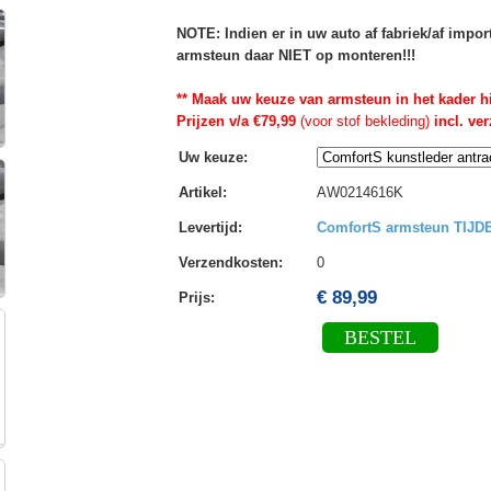
NOTE: Indien er in uw auto af fabriek/af impo
armsteun daar NIET op monteren!!!
** Maak uw keuze van armsteun in het kader h
Prijzen v/a €79,99
(voor stof bekleding)
incl. ve
Uw keuze
:
Artikel
:
AW0214616K
Levertijd
:
ComfortS armsteun TIJ
Verzendkosten
:
0
€ 89,99
Prijs:
BESTEL