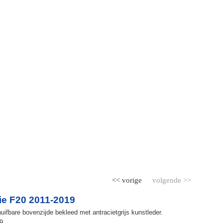
<< vorige
volgende >>
e F20 2011-2019
ifbare bovenzijde bekleed met antracietgrijs kunstleder.
9