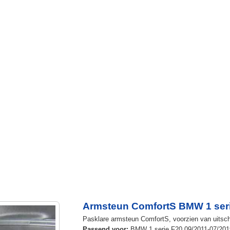
Armsteun ComfortS BMW 1 seri
Pasklare armsteun ComfortS, voorzien van uitschu
Passend voor:
BMW 1 serie F20 09/2011-07/201