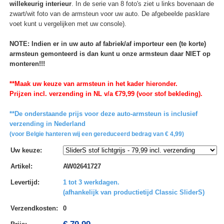
willekeurig interieur
. In de serie van 8 foto's ziet u links bovenaan de
zwart/wit foto van de armsteun voor uw auto. De afgebeelde pasklare
voet kunt u vergelijken met uw console).
NOTE: Indien er in uw auto af fabriek/af importeur een (te korte)
armsteun gemonteerd is dan kunt u onze armsteun daar NIET op
monteren!!!
**Maak uw keuze van armsteun in het kader hieronder.
Prijzen incl. verzending in NL v/a €79,99 (voor stof bekleding).
**De onderstaande prijs voor deze auto-armsteun is inclusief
verzending in Nederland
(voor Belgie hanteren wij een gereduceerd bedrag van € 4,99)
Uw keuze
:
Artikel
:
AW02641727
Levertijd
:
1 tot 3 werkdagen.
(afhankelijk van productietijd Classic SliderS)
Verzendkosten
:
0