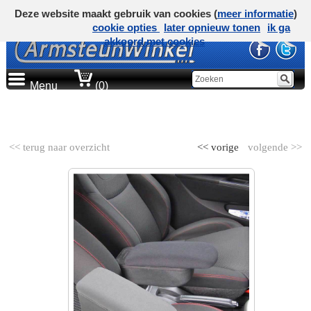
Deze website maakt gebruik van cookies (
meer informatie
)
cookie opties
later opnieuw tonen
ik ga
akkoord met cookies
Menu
(0)
AUTOMERK
<< terug naar overzicht
<< vorige
volgende >>