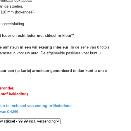
erticaal opklapbaar.
n de stoelen.
 110 mm (bovendeel).
agneetsluiting.
 leder en echt leder met stiksel in kleur**
e armsteun
in een willekeurig interieur
. In de serie van 8 foto's
 armsteun voor uw auto. De afgebeelde pasklare voet kunt u
rteur een (te korte) armsteun gemonteerd is dan kunt u onze
eronder.
 stof bekleding).
un is inclusief verzending in Nederland
van € 4,99)