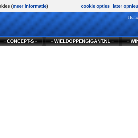
kies (
meer informatie
)
cookie opties
later opnie
Hom
»
CONCEPT-S
«
»
WIELDOPPENGIGANT.NL
«
»
WI