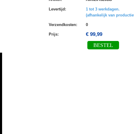
Levertijd
:
1 tot 3 werkdagen.
(afhankelijk van productie
Verzendkosten
:
0
€ 99,99
Prijs:
BESTEL