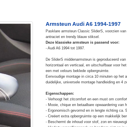
Armsteun Audi A6 1994-1997
Pasklare armsteun Classic SliderS, voorzien van 
antraciet en trendy blauw stiksel.
Deze klassieke armsteun is passend voor:
- Audi A6 1994 tot 1997.
De SliderS middenarmsteun is geproduceerd van s
horizontaal en verticaal, en uitschuifbaar voor h
een met velours beklede opbergruimte.
Eenvoudige montage in circa 10 minuten op het a
duidelijke, universele montage handleiding en 4 z
Eigenschappen:
- Verhoogt het zitcomfort en een must om comfort
- Mooie, chique en betaalbare opwaardering van he
- Ergonomisch gevormd en in lengte richting ca. 
- Creëert extra opbergruimte op een makkelijk ber
- Beschermt de inhoud voor stof, zon en nieuwsgi