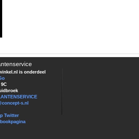
antenservice
inkel.nl is onderdeel
Go
 9C
uidbroek
KLANTENSERVICE
@concept-s.nl
p Twitter
ebookpagina