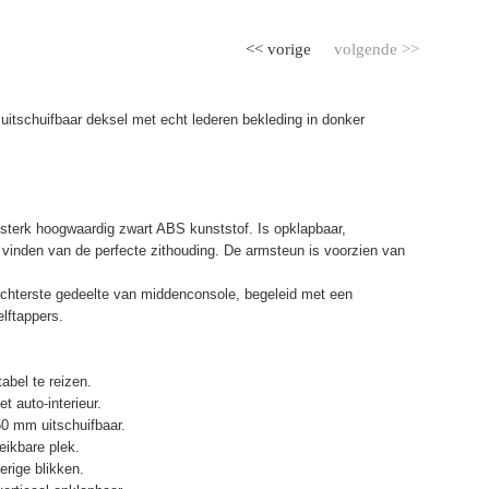
<< vorige
volgende >>
uitschuifbaar deksel met echt lederen bekleding in donker
terk hoogwaardig zwart ABS kunststof. Is opklapbaar,
et vinden van de perfecte zithouding. De armsteun is voorzien van
chterste gedeelte van middenconsole, begeleid met een
elftappers.
abel te reizen.
t auto-interieur.
50 mm uitschuifbaar.
eikbare plek.
erige blikken.