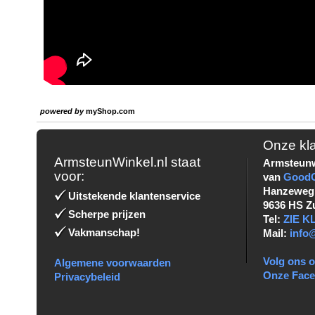
powered by
myShop.com
Onze kl
ArmsteunWinkel.nl staat
Armsteunw
voor:
van
Good
Hanzeweg
Uitstekende klantenservice
9636 HS Z
Scherpe prijzen
Tel:
ZIE 
Vakmanschap!
Mail:
info
Volg ons o
Algemene voorwaarden
Onze Fac
Privacybeleid