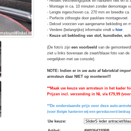
- Hindert versnellingspook en handrem niet en is v
- Montage in ca. 10 minuten zonder demontage va
- Lengte ingeschoven ca. 270 mm en breedte ca.
- Perfecte zithoogte door pasklare montagevoet.
- Deksel voorzien van aangename bekleding en m
- Verdere (belangrijke) informatie vindt u
hier
.
-
Keuze uit bekleding van stof, kunstleder, echt
(De foto's zijn
een voorbeeld
van de gemonteerd
ziet u links bovenaan de zwart/blauw foto van de
vergelijken met uw console).
NOTE: Indien er in uw auto af fabriek/af impo
armsteun daar NIET op monteren!!!
**Maak uw keuze van armsteun in het kader hi
Prijzen incl. verzending in NL v/a €79,99 (voor
**De onderstaande prijs voor deze auto-armste
(voor Belgie hanteren wij een gereduceerd bedrag 
Uw keuze
:
Artikel
:
AW0264320BB