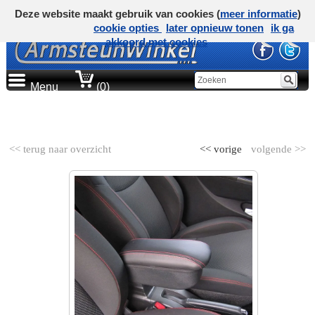
Deze website maakt gebruik van cookies (
meer informatie
)
cookie opties
later opnieuw tonen
ik ga
akkoord met cookies
Menu
(0)
AUTOMERK
<< terug naar overzicht
<< vorige
volgende >>