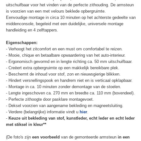
uitschuifbaar voor het vinden van de perfecte zithouding. De armsteun
is voorzien van een met velours beklede opbergruimte.
Eenvoudige montage in circa 10 minuten op het achterste gedeelte van
middenconsole, begeleid met een duidelijke, universele montage
handleiding en 4 zelftappers.
Eigenschappen:
- Verhoogt het zitcomfort en een must om comfortabel te reizen.
- Mooie, chique en betaalbare opwaardering van het auto-interieur.
- Ergonomisch gevormd en in lengte richting ca. 50 mm uitschuifbaar.
- Creëert extra opbergruimte op een makkelijk bereikbare plek.
- Beschermt de inhoud voor stof, zon en nieuwsgierige blikken.
- Hindert versnellingspook en handrem niet en is verticaal opklapbaar.
- Montage in ca. 10 minuten zonder demontage van de stoelen.
- Lengte ingeschoven ca. 270 mm en breedte ca. 110 mm (bovendeel).
- Perfecte zithoogte door pasklare montagevoet.
- Deksel voorzien van aangename bekleding en magneetsluiting.
- Verdere (belangrijke) informatie vindt u
hier
.
-
Keuze uit bekleding van stof, kunstleder, echt leder en echt leder
met stiksel in kleur**
(De foto's zijn
een voorbeeld
van de gemonteerde armsteun
in een