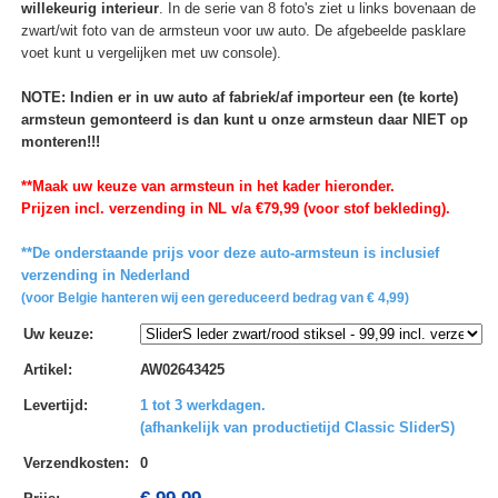
willekeurig interieur
. In de serie van 8 foto's ziet u links bovenaan de
zwart/wit foto van de armsteun voor uw auto. De afgebeelde pasklare
voet kunt u vergelijken met uw console).
NOTE: Indien er in uw auto af fabriek/af importeur een (te korte)
armsteun gemonteerd is dan kunt u onze armsteun daar NIET op
monteren!!!
**Maak uw keuze van armsteun in het kader hieronder.
Prijzen incl. verzending in NL v/a €79,99 (voor stof bekleding).
**De onderstaande prijs voor deze auto-armsteun is inclusief
verzending in Nederland
(voor Belgie hanteren wij een gereduceerd bedrag van € 4,99)
Uw keuze
:
Artikel
:
AW02643425
Levertijd
:
1 tot 3 werkdagen.
(afhankelijk van productietijd Classic SliderS)
Verzendkosten
:
0