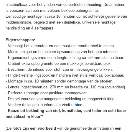
uitschuifbaar voor het vinden van de perfecte zithouding. De armsteun
is voorzien van een met velours beklede opbergruimte.
Eenvoudige montage in circa 10 minuten op het achterste gedeelte van
middenconsole, begeleid met een duidelijke, universele montage
handleiding en 4 zelftappers.
Eigenschappen:
- Verhoogt het zitcomfort en een must om comfortabel te reizen.
- Mooie, chique en betaalbare opwaardering van het auto-interieur.
- Ergonomisch gevormd en in lengte richting ca. 50 mm uitschuifbaar.
- Creëert extra opbergruimte op een makkelijk bereikbare plek.
- Beschermt de inhoud voor stof, zon en nieuwsgierige blikken.
- Hindert versnellingspook en handrem niet en is verticaal opklapbaar.
- Montage in ca. 10 minuten zonder demontage van de stoelen.
- Lengte ingeschoven ca. 270 mm en breedte ca. 110 mm (bovendeel).
- Perfecte zithoogte door pasklare montagevoet.
- Deksel voorzien van aangename bekleding en magneetsluiting.
- Verdere (belangrijke) informatie vindt u
hier
.
-
Keuze uit bekleding van stof, kunstleder, echt leder en echt leder
met stiksel in kleur**
(De foto's zijn
een voorbeeld
van de gemonteerde armsteun
in een