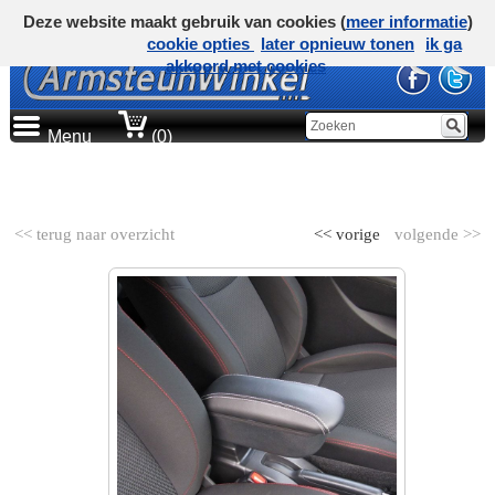
Deze website maakt gebruik van cookies (
meer informatie
)
cookie opties
later opnieuw tonen
ik ga
akkoord met cookies
Menu
(0)
AUTOMERK
<< terug naar overzicht
<< vorige
volgende >>