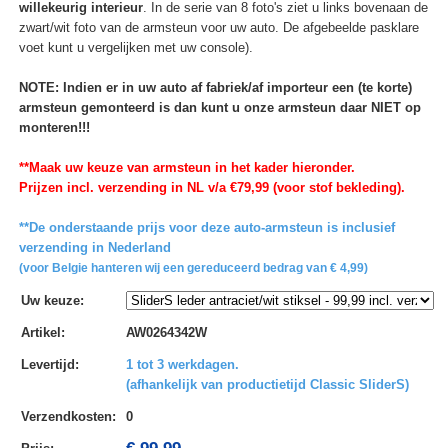
willekeurig interieur
. In de serie van 8 foto's ziet u links bovenaan de
zwart/wit foto van de armsteun voor uw auto. De afgebeelde pasklare
voet kunt u vergelijken met uw console).
NOTE: Indien er in uw auto af fabriek/af importeur een (te korte)
armsteun gemonteerd is dan kunt u onze armsteun daar NIET op
monteren!!!
**Maak uw keuze van armsteun in het kader hieronder.
Prijzen incl. verzending in NL v/a €79,99 (voor stof bekleding).
**De onderstaande prijs voor deze auto-armsteun is inclusief
verzending in Nederland
(voor Belgie hanteren wij een gereduceerd bedrag van € 4,99)
Uw keuze
:
Artikel
:
AW0264342W
Levertijd
:
1 tot 3 werkdagen.
(afhankelijk van productietijd Classic SliderS)
Verzendkosten
:
0