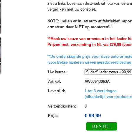
ziet u links bovenaan de zwart/wit foto van de a
vergelijken met uw console).
NOTE: Indien er in uw auto af fabriek/af impo
armsteun daar NIET op monteren!!!
**Maak uw keuze van armsteun in het kader hi
Prijzen incl. verzending in NL v/a €79,99 (voor
**De onderstaande prijs voor deze auto-armste
(voor Belgie hanteren wij een gereduceerd bedrag 
Uw keuze
:
Artikel
:
AW03643063A
Levertijd
:
1 tot 3 werkdagen.
(afhankelijk van productie
Verzendkosten
:
0
€ 99,99
Prijs:
BESTEL