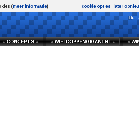
kies (
meer informatie
)
cookie opties
later opnie
Hom
»
CONCEPT-S
«
»
WIELDOPPENGIGANT.NL
«
»
WI