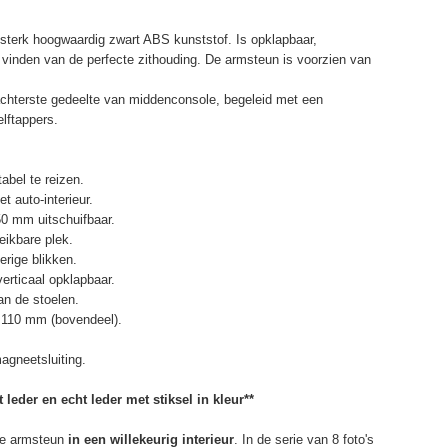
terk hoogwaardig zwart ABS kunststof. Is opklapbaar,
et vinden van de perfecte zithouding. De armsteun is voorzien van
chterste gedeelte van middenconsole, begeleid met een
elftappers.
abel te reizen.
t auto-interieur.
50 mm uitschuifbaar.
eikbare plek.
erige blikken.
erticaal opklapbaar.
n de stoelen.
 110 mm (bovendeel).
agneetsluiting.
 leder en echt leder met stiksel in kleur**
e armsteun
in een willekeurig interieur
. In de serie van 8 foto's