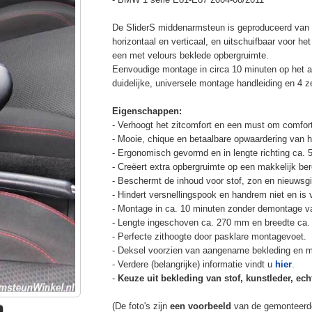
De SliderS middenarmsteun is geproduceerd van s
horizontaal en verticaal, en uitschuifbaar voor h
een met velours beklede opbergruimte.
Eenvoudige montage in circa 10 minuten op het a
duidelijke, universele montage handleiding en 4 z
Eigenschappen:
- Verhoogt het zitcomfort en een must om comfort
- Mooie, chique en betaalbare opwaardering van he
- Ergonomisch gevormd en in lengte richting ca. 
- Creëert extra opbergruimte op een makkelijk ber
- Beschermt de inhoud voor stof, zon en nieuwsgi
- Hindert versnellingspook en handrem niet en is v
- Montage in ca. 10 minuten zonder demontage va
- Lengte ingeschoven ca. 270 mm en breedte ca.
- Perfecte zithoogte door pasklare montagevoet.
- Deksel voorzien van aangename bekleding en m
- Verdere (belangrijke) informatie vindt u
hier
.
-
Keuze uit bekleding van stof, kunstleder, echt
(De foto's zijn
een voorbeeld
van de gemonteerd