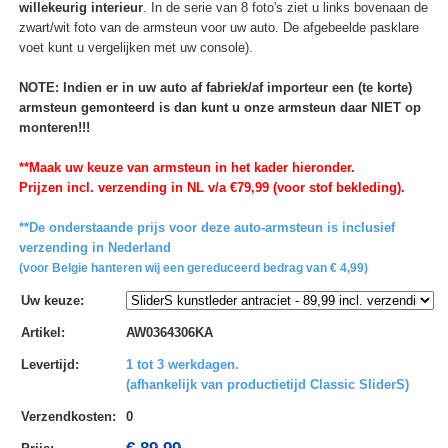
willekeurig interieur
. In de serie van 8 foto's ziet u links bovenaan de
zwart/wit foto van de armsteun voor uw auto. De afgebeelde pasklare
voet kunt u vergelijken met uw console).
NOTE: Indien er in uw auto af fabriek/af importeur een (te korte)
armsteun gemonteerd is dan kunt u onze armsteun daar NIET op
monteren!!!
**Maak uw keuze van armsteun in het kader hieronder.
Prijzen incl. verzending in NL v/a €79,99 (voor stof bekleding).
**De onderstaande prijs voor deze auto-armsteun is inclusief
verzending in Nederland
(voor Belgie hanteren wij een gereduceerd bedrag van € 4,99)
Uw keuze
:
Artikel
:
AW0364306KA
Levertijd
:
1 tot 3 werkdagen.
(afhankelijk van productietijd Classic SliderS)
Verzendkosten
:
0