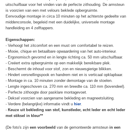
uitschuifbaar voor het vinden van de perfecte zithouding. De armsteun
is voorzien van een met velours beklede opbergruimte.
Eenvoudige montage in circa 10 minuten op het achterste gedeelte van
middenconsole, begeleid met een duidelijke, universele montage
handleiding en 4 zelftappers.
Eigenschappen:
- Verhoogt het zitcomfort en een must om comfortabel te reizen.
- Mooie, chique en betaalbare opwaardering van het auto-interieur.
- Ergonomisch gevormd en in lengte richting ca. 50 mm uitschuifbaar.
- Creëert extra opbergruimte op een makkelijk bereikbare plek.
- Beschermt de inhoud voor stof, zon en nieuwsgierige blikken.
- Hindert versnellingspook en handrem niet en is verticaal opklapbaar.
- Montage in ca. 10 minuten zonder demontage van de stoelen.
- Lengte ingeschoven ca. 270 mm en breedte ca. 110 mm (bovendeel).
- Perfecte zithoogte door pasklare montagevoet.
- Deksel voorzien van aangename bekleding en magneetsluiting.
- Verdere (belangrijke) informatie vindt u
hier
.
-
Keuze uit bekleding van stof, kunstleder, echt leder en echt leder
met stiksel in kleur**
(De foto's zijn
een voorbeeld
van de gemonteerde armsteun
in een