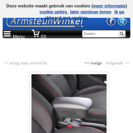
Deze website maakt gebruik van cookies (
meer informatie
)
cookie opties
later opnieuw tonen
ik ga
akkoord met cookies
Menu
(0)
AUTOMERK
<< terug naar overzicht
<< vorige
volgende >>