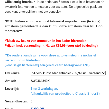
willekeurig interieur
. In de serie van 8 foto's ziet u links bovenaan de
zwart/wit foto van de armsteun voor uw auto. De afgebeelde pasklare
voet kunt u vergelijken met uw console).
NOTE: Indien er in uw auto af fabriek/af importeur een (te korte)
armsteun gemonteerd is dan kunt u onze armsteun daar NIET op
monteren!!!
**Maak uw keuze van armsteun in het kader hieronder.
Prijzen incl. verzending in NL v/a €79,99 (voor stof bekleding).
**De onderstaande prijs voor deze auto-armsteun is inclusief
verzending in Nederland
(voor Belgie hanteren wij een gereduceerd bedrag van € 4,99)
Uw keuze
:
Artikel
:
AW0364340K
Levertijd
:
1 tot 3 werkdagen.
(afhankelijk van productietijd Classic SliderS)
Verzendkosten
:
0