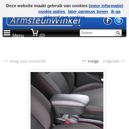
Deze website maakt gebruik van cookies (
meer informatie
)
cookie opties
later opnieuw tonen
ik ga
akkoord met cookies
Menu
(0)
AUTOMERK
<< terug naar overzicht
<< vorige
volgende >>