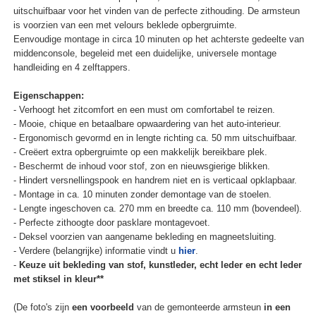
uitschuifbaar voor het vinden van de perfecte zithouding. De armsteun
is voorzien van een met velours beklede opbergruimte.
Eenvoudige montage in circa 10 minuten op het achterste gedeelte van
middenconsole, begeleid met een duidelijke, universele montage
handleiding en 4 zelftappers.
Eigenschappen:
- Verhoogt het zitcomfort en een must om comfortabel te reizen.
- Mooie, chique en betaalbare opwaardering van het auto-interieur.
- Ergonomisch gevormd en in lengte richting ca. 50 mm uitschuifbaar.
- Creëert extra opbergruimte op een makkelijk bereikbare plek.
- Beschermt de inhoud voor stof, zon en nieuwsgierige blikken.
- Hindert versnellingspook en handrem niet en is verticaal opklapbaar.
- Montage in ca. 10 minuten zonder demontage van de stoelen.
- Lengte ingeschoven ca. 270 mm en breedte ca. 110 mm (bovendeel).
- Perfecte zithoogte door pasklare montagevoet.
- Deksel voorzien van aangename bekleding en magneetsluiting.
- Verdere (belangrijke) informatie vindt u
hier
.
-
Keuze uit bekleding van stof, kunstleder, echt leder en echt leder
met stiksel in kleur**
(De foto's zijn
een voorbeeld
van de gemonteerde armsteun
in een