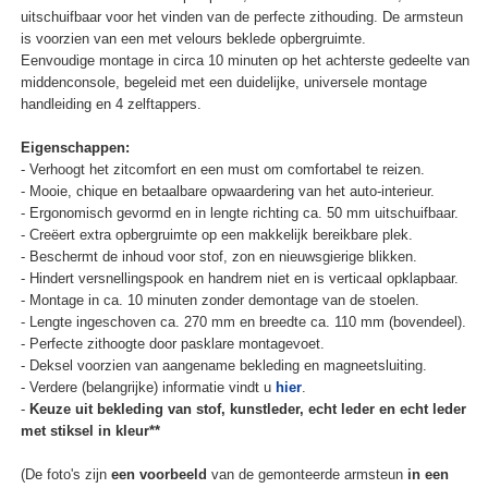
uitschuifbaar voor het vinden van de perfecte zithouding. De armsteun
is voorzien van een met velours beklede opbergruimte.
Eenvoudige montage in circa 10 minuten op het achterste gedeelte van
middenconsole, begeleid met een duidelijke, universele montage
handleiding en 4 zelftappers.
Eigenschappen:
- Verhoogt het zitcomfort en een must om comfortabel te reizen.
- Mooie, chique en betaalbare opwaardering van het auto-interieur.
- Ergonomisch gevormd en in lengte richting ca. 50 mm uitschuifbaar.
- Creëert extra opbergruimte op een makkelijk bereikbare plek.
- Beschermt de inhoud voor stof, zon en nieuwsgierige blikken.
- Hindert versnellingspook en handrem niet en is verticaal opklapbaar.
- Montage in ca. 10 minuten zonder demontage van de stoelen.
- Lengte ingeschoven ca. 270 mm en breedte ca. 110 mm (bovendeel).
- Perfecte zithoogte door pasklare montagevoet.
- Deksel voorzien van aangename bekleding en magneetsluiting.
- Verdere (belangrijke) informatie vindt u
hier
.
-
Keuze uit bekleding van stof, kunstleder, echt leder en echt leder
met stiksel in kleur**
(De foto's zijn
een voorbeeld
van de gemonteerde armsteun
in een