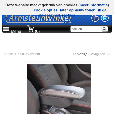
Deze website maakt gebruik van cookies (
meer informatie
)
cookie opties
later opnieuw tonen
ik ga
akkoord met cookies
Menu
(0)
AUTOMERK
<< terug naar overzicht
<< vorige
volgende >>