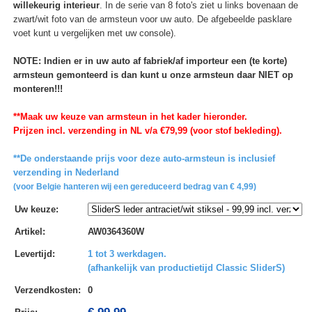
willekeurig interieur
. In de serie van 8 foto's ziet u links bovenaan de
zwart/wit foto van de armsteun voor uw auto. De afgebeelde pasklare
voet kunt u vergelijken met uw console).
NOTE: Indien er in uw auto af fabriek/af importeur een (te korte)
armsteun gemonteerd is dan kunt u onze armsteun daar NIET op
monteren!!!
**Maak uw keuze van armsteun in het kader hieronder.
Prijzen incl. verzending in NL v/a €79,99 (voor stof bekleding).
**De onderstaande prijs voor deze auto-armsteun is inclusief
verzending in Nederland
(voor Belgie hanteren wij een gereduceerd bedrag van € 4,99)
Uw keuze
:
Artikel
:
AW0364360W
Levertijd
:
1 tot 3 werkdagen.
(afhankelijk van productietijd Classic SliderS)
Verzendkosten
:
0