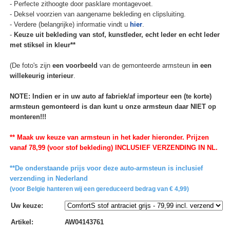
- Perfecte zithoogte door pasklare montagevoet.
- Deksel voorzien van aangename bekleding en clipsluiting.
- Verdere (belangrijke) informatie vindt u
hier
.
-
Keuze uit bekleding van stof, kunstleder, echt leder en echt leder
met stiksel in kleur**
(De foto's zijn
een voorbeeld
van de gemonteerde armsteun
in een
willekeurig interieur
.
NOTE: Indien er in uw auto af fabriek/af importeur een (te korte)
armsteun gemonteerd is dan kunt u onze armsteun daar NIET op
monteren!!!
** Maak uw keuze van armsteun in het kader hieronder. Prijzen
vanaf 78,99 (voor stof bekleding) INCLUSIEF VERZENDING IN NL.
**De onderstaande prijs voor deze auto-armsteun is inclusief
verzending in Nederland
(voor Belgie hanteren wij een gereduceerd bedrag van € 4,99)
Uw keuze
:
Artikel
:
AW04143761