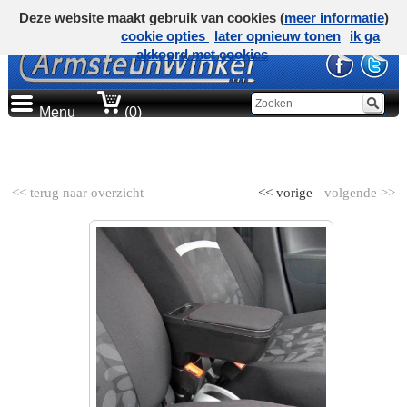
Deze website maakt gebruik van cookies (
meer informatie
)
cookie opties
later opnieuw tonen
ik ga
akkoord met cookies
Menu
(0)
AUTOMERK
<< terug naar overzicht
<< vorige
volgende >>