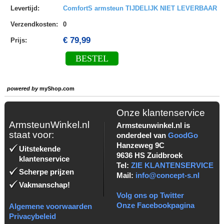
Levertijd
:
ComfortS armsteun TIJDELIJK NIET LEVERBAAR
Verzendkosten
:
0
€ 79,99
Prijs:
BESTEL
powered by
myShop.com
Onze klantenservice
ArmsteunWinkel.nl
Armsteunwinkel.nl is
staat voor:
onderdeel van
GoodGo
Hanzeweg 9C
Uitstekende
9636 HS Zuidbroek
klantenservice
Tel:
ZIE KLANTENSERVICE
Scherpe prijzen
Mail:
info@concept-s.nl
Vakmanschap!
Volg ons op Twitter
Onze Facebookpagina
Algemene voorwaarden
Privacybeleid