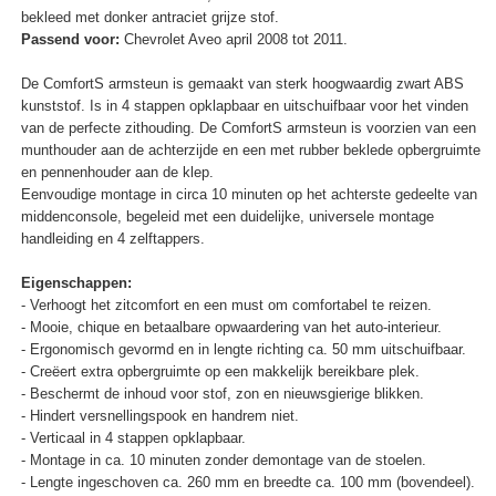
bekleed met donker antraciet grijze stof.
Passend voor:
Chevrolet Aveo april 2008 tot 2011.
De ComfortS armsteun is gemaakt van sterk hoogwaardig zwart ABS
kunststof. Is in 4 stappen opklapbaar en uitschuifbaar voor het vinden
van de perfecte zithouding. De ComfortS armsteun is voorzien van een
munthouder aan de achterzijde en een met rubber beklede opbergruimte
en pennenhouder aan de klep.
Eenvoudige montage in circa 10 minuten op het achterste gedeelte van
middenconsole, begeleid met een duidelijke, universele montage
handleiding en 4 zelftappers.
Eigenschappen:
- Verhoogt het zitcomfort en een must om comfortabel te reizen.
- Mooie, chique en betaalbare opwaardering van het auto-interieur.
- Ergonomisch gevormd en in lengte richting ca. 50 mm uitschuifbaar.
- Creëert extra opbergruimte op een makkelijk bereikbare plek.
- Beschermt de inhoud voor stof, zon en nieuwsgierige blikken.
- Hindert versnellingspook en handrem niet.
- Verticaal in 4 stappen opklapbaar.
- Montage in ca. 10 minuten zonder demontage van de stoelen.
- Lengte ingeschoven ca. 260 mm en breedte ca. 100 mm (bovendeel).